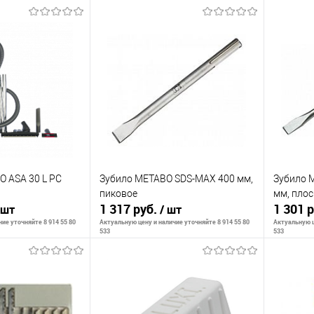
корзину
В корзину
К сравнению
К сра
В наличии
В избранное
В наличии
В изб
 ASA 30 L PC
Зубило METABO SDS-MAX 400 мм,
Зубило 
пиковое
мм, плос
1 317 руб.
1 301 
 шт
/ шт
ие уточняйте 8 914 55 80
Актуальную цену и наличие уточняйте 8 914 55 80
Актуальную ц
533
533
корзину
В корзину