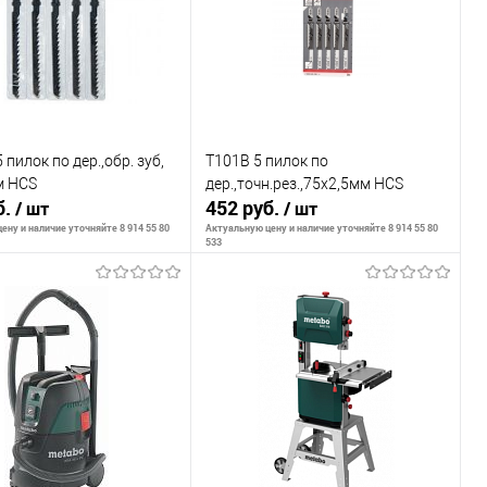
внению
К сравнению
ранное
В наличии
В избранное
В наличии
 пилок по дер.,обр. зуб,
T101B 5 пилок по
м HCS
дер.,точн.рез.,75х2,5мм HCS
б.
452 руб.
/ шт
/ шт
ену и наличие уточняйте 8 914 55 80
Актуальную цену и наличие уточняйте 8 914 55 80
533
В корзину
В корзину
внению
К сравнению
ранное
В наличии
В избранное
В наличии