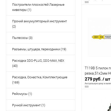
533
Построители плоскостей Лазерные
нивелиры (1)
В 
Прочий аккумуляторный инструмент
(2)
К сравнению
Пылесосы (3)
В избранное
Разъемы, штуцера, переходники (19)
Расходка SDS-PLUS, SDS-MAX, NEX
(40)
T119B 5 пилок по
резка,51х2мм H
Расходка, Оснастка, Комплектующие
279 руб.
/ шт
(169)
Актуальную цену и налич
533
Рейсмусы (1)
Ручной инструмент (1)
В 