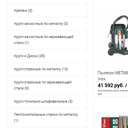
Крепеж (3)
В 
Круги зачистные по металлу (3)
К сравнению
Круги зачистные по нержавеющей
стали (1)
В избранное
Круги и Диски (35)
Круги отрезные по металлу (13)
Пылесос METABO
Inox
Круги отрезные по нержавеющей
41 592 руб.
/
стали (9)
Актуальную цену и налич
533
Круги точильно-шлифовальные (3)
Ленточнопильные станки по металлу
В 
(1)