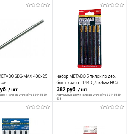
В корзину
В корзину
внению
К сравнению
ранное
В наличии
В избранное
В наличии
METABO SDS-MAX 400х25
набор METABO 5 пилок по дер.,
кое
быстр.расп.T144D ,75х4мм HCS
руб.
382 руб.
/ шт
/ шт
ену и наличие уточняйте 8 914 55 80
Актуальную цену и наличие уточняйте 8 914 55 80
533
В корзину
В корзину