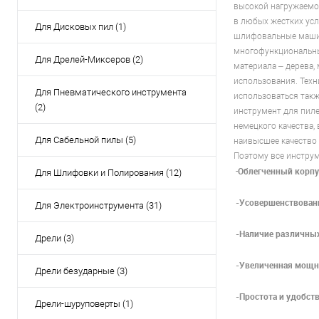
высокой нагружаемо
в любых жестких ус
Для Дисковых пил (1)
шлифовальные машин
многофункциональны
Для Дрелей-Миксеров (2)
материала – дерева,
использования. Техн
Для Пневматического инструмента
использоваться такж
(2)
инструмент для пил
немецкого качества,
Для Сабельной пилы (5)
наивысшее качество 
Поэтому все инструм
Облегченный корпу
-
Для Шлифовки и Полирования (12)
-Усовершенствованн
Для Электроинструмента (31)
-Наличие различных
Дрели (3)
-Увеличенная мощно
Дрели безударные (3)
-Простота и удобств
Дрели-шуруповерты (1)