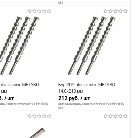
533
В корзину
В корзину
внению
К сравнению
ранное
В наличии
В избранное
В наличии
plus classic METABO
Бур SDS-plus classic METABO
0 мм
14,0x210 мм
б.
212 руб.
/ шт
/ шт
ену и наличие уточняйте 8 914 55 80
Актуальную цену и наличие уточняйте 8 914 55 80
533
В корзину
В корзину