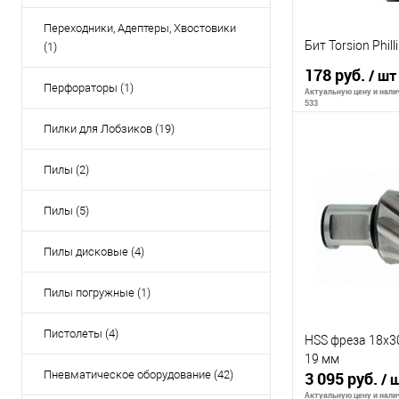
Переходники, Адептеры, Хвостовики
Бит Torsion Phill
(1)
178 руб.
/ шт
Перфораторы (1)
Актуальную цену и налич
533
Пилки для Лобзиков (19)
Пилы (2)
В 
Пилы (5)
К сравнению
В избранное
Пилы дисковые (4)
Пилы погружные (1)
Пистолеты (4)
HSS фреза 18x3
19 мм
Пневматическое оборудование (42)
3 095 руб.
/ 
Актуальную цену и налич