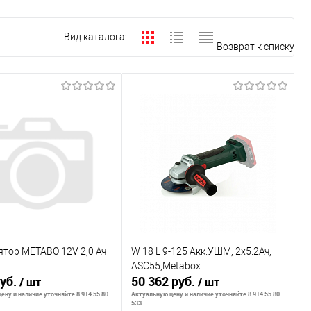
Вид каталога:
Возврат к списку
тор METABO 12V 2,0 Ач
W 18 L 9-125 Акк.УШМ, 2х5.2Ач,
ASC55,Metabox
руб.
50 362 руб.
/ шт
/ шт
ену и наличие уточняйте 8 914 55 80
Актуальную цену и наличие уточняйте 8 914 55 80
533