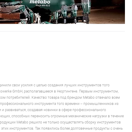
динили свои усилия с целью создания лучших инструментов того
abowerke GmbH, располагавшееся в Нюртингене. Первым инструментом,
сом потребителей. Качество товара под брендом Metabo отвечало всем
 профессионального инструмента того времени – промышленников из
и и развиваться, создавая новинки в сфере профессионального
ляющих, способных переносить огромные механические нагрузки в течение
продукции Metabo решило не только осуществлять сборку инструментов
 этих инструментов. Так появились более долговечные продукты с очень