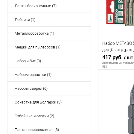
К сравнению
Ленты бесконечные (7)
В избранное
Лобзики (1)
Металлообработка (1)
Набор METABO 5
Мешки для пылесосов (1)
дер.,быстр.,рад
HCS
417 руб.
/ шт
Наборы бит (3)
Актуальную цену и налич
533
Наборы оснастки (1)
Наборы сверел (6)
В 
Оснастка для Болгарок (3)
К сравнению
В избранное
Отбойные молотки (2)
Паста полировальная (3)