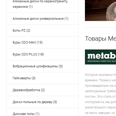
Алмазные диски по керамограниту,
керамике (1)
Алмазные диски универсальные (1)
Биты PZ (2)
Товары Me
Буры SDS-MAX (15)
Буры SDS-PLUS (18)
Вибрационные шлифмашины (3)
История компании Me
Гайковерты (3)
времени. Позже к ни
произведенным на но
Деревообработка (2)
необходимым требов
Англии. Это стало о
Диски пильные по дереву (3)
инструмента, как дл
значительного перио
на своих заводах, н
Дискове пилы (1)