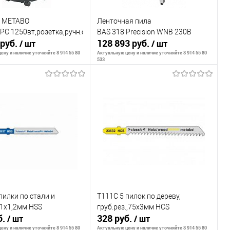
 METABO
Ленточная пила
 PC 1250вт,розетка,ручн.очистка
BAS 318 Precision WNB 230В
 руб.
128 893 руб.
/ шт
/ шт
ену и наличие уточняйте 8 914 55 80
Актуальную цену и наличие уточняйте 8 914 55 80
533
В корзину
В корзину
внению
К сравнению
ранное
В наличии
В избранное
В наличии
пилки по стали и
T111C 5 пилок по дереву,
51х1,2мм HSS
груб.рез.,75х3мм HCS
б.
328 руб.
/ шт
/ шт
ену и наличие уточняйте 8 914 55 80
Актуальную цену и наличие уточняйте 8 914 55 80