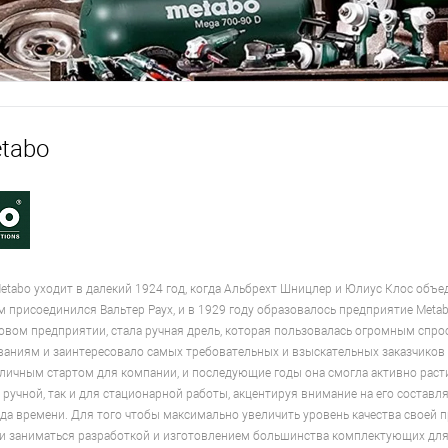
tabo
tabo уходит в далекий 1924 год, когда Альбрехт Шницлер и Юлиус Клос объе
м присоединился Вальтер Раух, и в 1929 году образовалось предприятие Met
вом предприятии, стала ручная дрель, которая пользовалась огромным спро
аниям и заинтересовало самых требовательных и взыскательных заказчиков
тличным стартом для компании, и последующие годы она смогла активно раст
я ручной, так и для стационарной работы, акцентируя внимание на его состав
да времени. Для того чтобы максимально увеличить уровень качества своей 
о и заниматься разработкой и изготовлением большинства комплектующих для