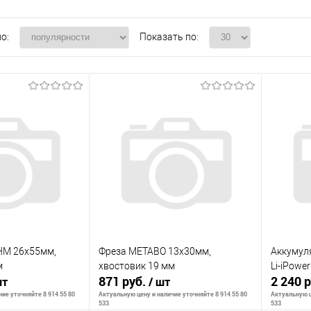
о:
Показать по:
HM 26x55мм,
Фреза METABO 13x30мм,
Аккумуля
м
хвостовик 19 мм
Li-iPower
871 руб.
2 240 
шт
/ шт
ие уточняйте 8 914 55 80
Актуальную цену и наличие уточняйте 8 914 55 80
Актуальную ц
533
533