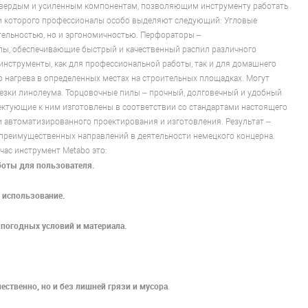
твердым и усиленным компонентам, позволяющим инструменту работать
ди которого профессионалы особо выделяют следующий: Угловые
ельностью, но и эргономичностью. Перфораторы –
ы, обеспечивающие быстрый и качественный распил различного
 инструменты, как для профессиональной работы, так и для домашнего
 нагрева в определенных местах на строительных площадках. Могут
езки линолеума. Торцовочные пилы – прочный, долговечный и удобный
ектующие к ним изготовлены в соответствии со стандартами настоящего
и автоматизированного проектирования и изготовления. Результат –
з преимущественных направлений в деятельности немецкого концерна.
час инструмент Metabo это:
аботы для пользователя.
 использование.
погодных условий и материала.
ственно, но и без лишней грязи и мусора
.