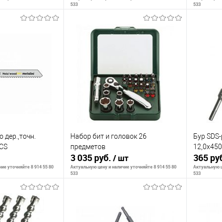
533
533
корзину
В корзину
К сравнению
К сра
В наличии
В избранное
В наличии
В изб
 дер.,точн.
Набор бит и головок 26
Бур SDS-
CS
предметов
12,0x45
3 035 руб.
365 ру
/ шт
ие уточняйте 8 914 55 80
Актуальную цену и наличие уточняйте 8 914 55 80
Актуальную ц
533
533
корзину
В корзину