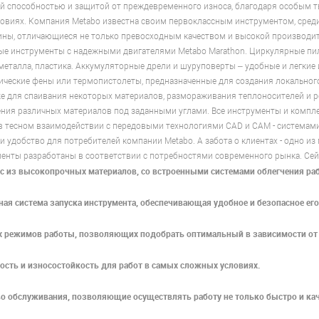
й способностью и защитой от преждевременного износа, благодаря особым 
ловиях. Компания Metabo известна своим первоклассным инструментом, сре
ы, отличающиеся не только превосходным качеством и высокой производит
е инструменты с надежными двигателями Metabo Marathon. Циркулярные пил
 металла, пластика. Аккумуляторные дрели и шуруповерты – удобные и легкие
ические фены или термопистолеты, предназначенные для создания локального
е для спаивания некоторых материалов, размораживания теплоносителей и р
ения различных материалов под заданными углами. Все инструменты и компл
 в тесном взаимодействии с передовыми технологиями CAD и CAM - системам
и удобство для потребителей компании Metabo. А забота о клиентах - одно и
енты разработаны в соответствии с потребностями современного рынка. Сей
с из высокопрочных материалов, со встроенными системами облегчения р
ая система запуска инструмента, обеспечивающая удобное и безопасное его
 режимов работы, позволяющих подобрать оптимальный в зависимости от 
сть и износостойкость для работ в самых сложных условиях.
о обслуживания, позволяющие осуществлять работу не только быстро и каче