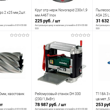
Круг отр нерж Novorapid 230x1,9
Пылесос
ips 2 х25 мм,2шт.
мм A46T Inox
ASA 25 L
225 руб.
31 632
/ шт
ие уточняйте 8 914 55 80
Актуальную цену и наличие уточняйте 8 914 55 80
Актуальную ц
533
533
корзину
В корзину
К сравнению
К сра
В наличии
В избранное
В наличии
В изб
0мм, хвостовик
Рейсмусовый станок DH 330
T118A 3 
(230/1,8кВт)
цв.мет.,
78 987 руб.
253 ру
шт
/ шт
ие уточняйте 8 914 55 80
Актуальную цену и наличие уточняйте 8 914 55 80
Актуальную ц