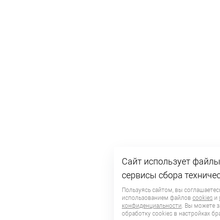
Сайт использует файлы 
сервисы сбора техниче
Пользуясь сайтом, вы соглашаетес
использованием файлов
cookies
и
конфиденциальности
. Вы можете 
обработку сookies в настройках бр