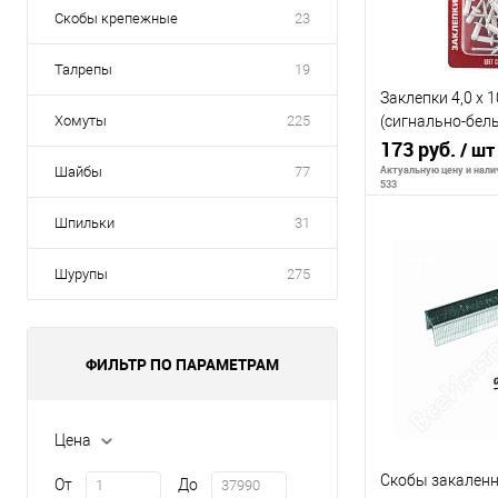
Скобы крепежные
23
Талрепы
19
Заклепки 4,0 х 
Хомуты
225
(сигнально-белы
Matrix
173 руб.
/ шт
Актуальную цену и налич
Шайбы
77
533
Шпильки
31
В 
Шурупы
275
К сравнению
ФИЛЬТР ПО ПАРАМЕТРАМ
В избранное
Цена
Скобы закаленн
От
До