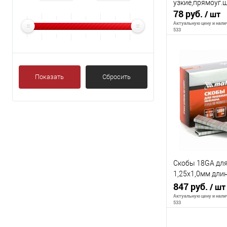
узкие,прямоуг.
78 руб.
/ шт
Актуальную цену и налич
533
В 
Показать
Сбросить
К сравнению
В избранное
Скобы 18GA для
1,25х1,0мм дли
5,7 мм, 5000 шт/
847 руб.
/ шт
Актуальную цену и налич
533