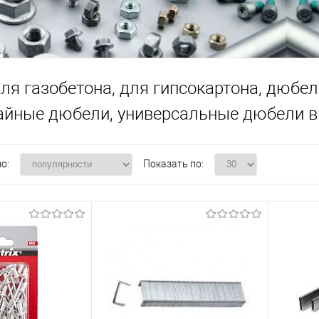
ля газобетона, для гипсокартона, дюбе
тайные дюбели, универсальные дюбели в
о:
Показать по: