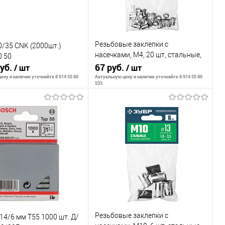
Резьбовые заклепки с
/35 CNK (2000шт.)
насечками, М4, 20 шт, стальные,
0 50
руб.
стандартный бортик, ЗУБР
67 руб.
/ шт
/ шт
Профессионал
ену и наличие уточняйте 8 914 55 80
Актуальную цену и наличие уточняйте 8 914 55 80
533
В корзину
В корзину
внению
К сравнению
ранное
В наличии
В избранное
В наличии
Резьбовые заклепки с
14/6 мм Т55 1000 шт. Д/