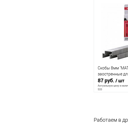
В 
К сравнению
В избранное
Скобы 8мм "MAT
заостренные дл
87 руб.
/ шт
Актуальную цену и налич
533
В 
Работаем в др
К сравнению