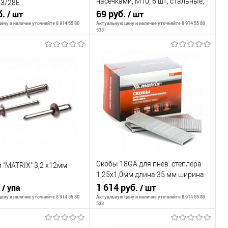
насечками, М10, 6 шт, стальные,
23/28Е
б.
стандартный бортик, ЗУБР
69 руб.
/ шт
/ шт
Профессионал
ену и наличие уточняйте 8 914 55 80
Актуальную цену и наличие уточняйте 8 914 55 80
533
В корзину
В корзину
внению
К сравнению
ранное
В наличии
В избранное
В наличии
Скобы 18GA для пнев. степлера
 "MATRIX" 3,2 х12мм
1,25х1,0мм длина 35 мм ширина
.
5,7 мм, 5000 шт// Matrix
1 614 руб.
/ упа
/ шт
ену и наличие уточняйте 8 914 55 80
Актуальную цену и наличие уточняйте 8 914 55 80
533