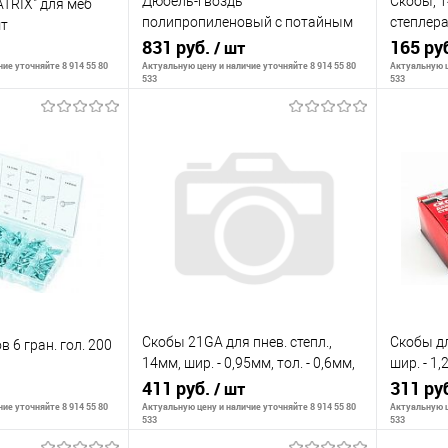
Дюбель-гвоздь
Скобы, 1
TRIX" для меб
полипропиленовый с потайным
степлера
шт
бортиком 8х120мм,100шт//
831 руб.
1000 шт.
165 ру
/ шт
СИБРТЕХ
ие уточняйте 8 914 55 80
Актуальную цену и наличие уточняйте 8 914 55 80
Актуальную ц
533
533
корзину
В корзину
К сравнению
К сра
В наличии
В избранное
В наличии
В изб
Скобы 21GA для пнев. степл.,
Скобы дл
 6 гран. гол. 200
14мм, шир. - 0,95мм, тол. - 0,6мм,
шир. - 1,
шир. скобы - 12,8мм, 5000шт//
411 руб.
скобы - 1
311 ру
/ шт
Denzel
ие уточняйте 8 914 55 80
Актуальную цену и наличие уточняйте 8 914 55 80
Актуальную ц
533
533