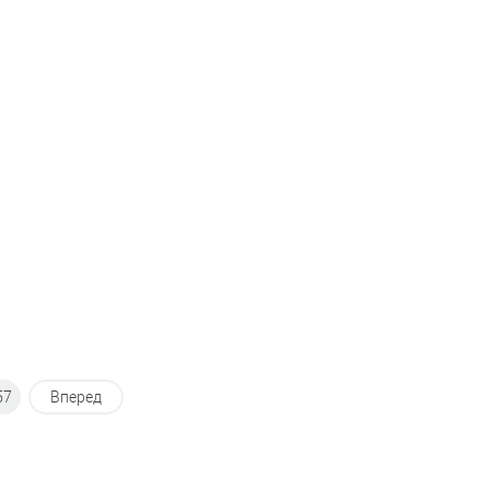
В корзину
В корзину
внению
К сравнению
ранное
В наличии
В избранное
В наличии
57
Вперед