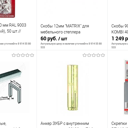
10 мм RAL 9003
Скобы 12мм "MATRIX" для
Скобы 90
й), 50 шт.//
мебельного степлера
KOMBI 4
60 руб.
1 249 
/ шт
ие уточняйте 8 914 55 80
Актуальную цену и наличие уточняйте 8 914 55 80
Актуальную ц
533
533
корзину
В корзину
К сравнению
К сра
В наличии
В избранное
В наличии
В изб
ые,
Анкер ЗУБР с внутренним
Скрепки 