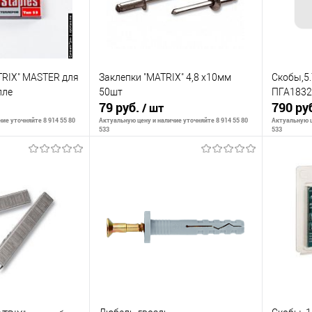
В наличии
В избранное
В наличии
В изб
RIX" MASTER для
Заклепки "MATRIX" 4,8 х10мм
Скобы,5.
пле
50шт
ПГА1832
79 руб.
790 ру
/ шт
ие уточняйте 8 914 55 80
Актуальную цену и наличие уточняйте 8 914 55 80
Актуальную ц
533
533
корзину
В корзину
К сравнению
К сра
В наличии
В избранное
В наличии
В изб