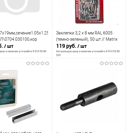
ранное
В наличии
В избранное
В наличии
7х19мм,сечение1.05х1.25мм,5000шт,д\степлера
Заклепки 3,2 х 8 мм RAL 6005
Л\0704.030100,кор
(темно-зеленый), 50 шт.// Matrix
б.
119 руб.
/ шт
/ шт
ену и наличие уточняйте 8 914 55 80
Актуальную цену и наличие уточняйте 8 914 55 80
533
В корзину
В корзину
внению
К сравнению
ранное
В наличии
В избранное
В наличии