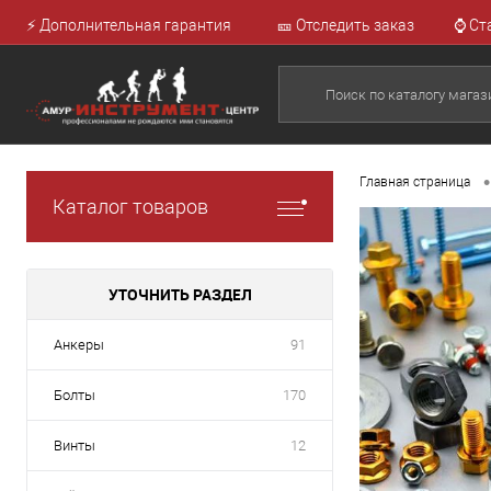
⚡ Дополнительная гарантия
🎫 Отследить заказ
⌚ Ст
•
Главная страница
Каталог товаров
УТОЧНИТЬ РАЗДЕЛ
Анкеры
91
Болты
170
Винты
12