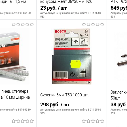
ширина 11,3мм
конусом, желт 08*30мм ТФ6
РТК 19/
23 руб.
645 ру
/ шт
ие уточняйте 8 914 55 80
Актуальную цену и наличие уточняйте 8 914 55 80
Актуальную ц
533
533
корзину
В корзину
К сравнению
К сра
В наличии
В избранное
В наличии
В изб
 пнев. степлера
Заклепки
Скрепки 6мм Т53 1000 шт.
на 16 мм ширина
50шт
/ Matrix
298 руб.
38 руб
/ шт
ие уточняйте 8 914 55 80
Актуальную цену и наличие уточняйте 8 914 55 80
Актуальную ц
533
533