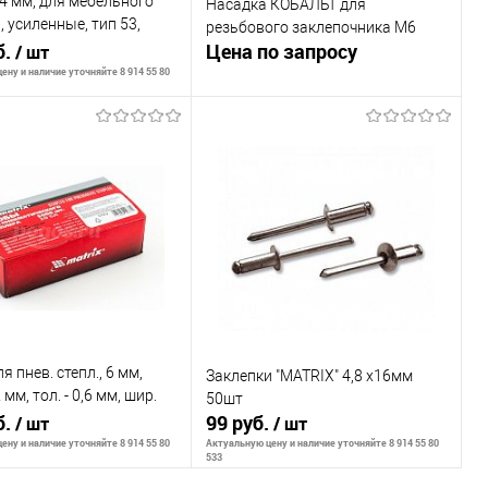
4 мм, для мебельного
Насадка КОБАЛЬТ для
, усиленные, тип 53,
резьбового заклепочника М6
// Gross
б.
Цена по запросу
/ шт
ену и наличие уточняйте 8 914 55 80
Запросить цену
В корзину
К сравнению
В избранное
В наличии
внению
ранное
В наличии
я пнев. степл., 6 мм,
Заклепки "MATRIX" 4,8 х16мм
2 мм, тол. - 0,6 мм, шир.
50шт
1,2 мм, 5000 шт// Matrix
б.
99 руб.
/ шт
/ шт
ену и наличие уточняйте 8 914 55 80
Актуальную цену и наличие уточняйте 8 914 55 80
533