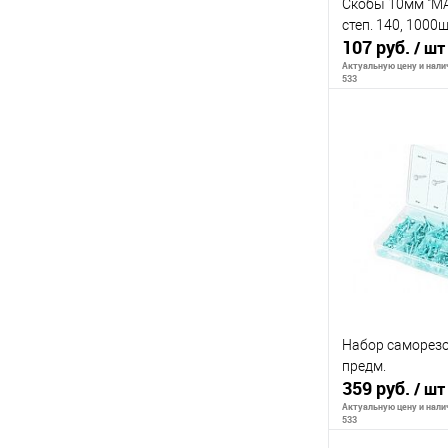
Скобы 10мм "MA
степ. 140, 1000
107 руб.
/ шт
Актуальную цену и налич
533
В 
К сравнению
В избранное
Набор саморезов
предм.
359 руб.
/ шт
Актуальную цену и налич
533