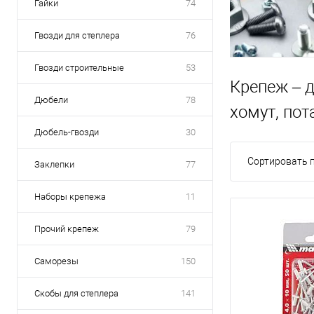
Гайки
74
Гвозди для степлера
76
Гвозди строительные
53
Крепеж – д
Дюбели
78
хомут, по
Дюбель-гвозди
30
Сортировать п
Заклепки
77
Наборы крепежа
11
Прочий крепеж
79
Саморезы
150
Скобы для степлера
141