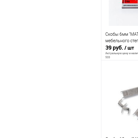
В избранное
Скобы 6мм "MAT
мебельного сте
39 руб.
/ шт
Актуальную цену и налич
533
В 
К сравнению
В избранное