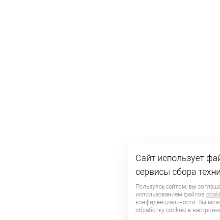
Сайт использует фай
сервисы сбора техн
Пользуясь сайтом, вы соглаша
использованием файлов
cook
конфиденциальности
. Вы мож
обработку сookies в настройка