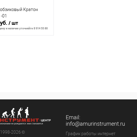
лобзиковый Кратон
-01
руб.
/ шт
ену и наличие уточняйте 8 914 55 80
ообщить о наличии
внению
ранное
Недоступно
Email:
info@amurinstrument.ru
 1998-2026 ©
График работы интернет