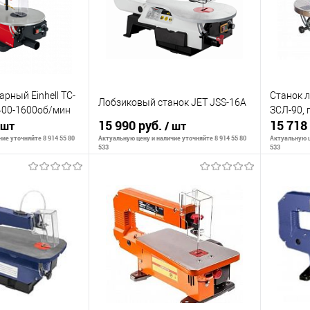
рный Einhell TC-
Станок 
Лобзиковый станок JET JSS-16A
,400-1600об/мин
ЗСЛ-90, 
15 990 руб.
15 718
 шт
/ шт
ие уточняйте 8 914 55 80
Актуальную цену и наличие уточняйте 8 914 55 80
Актуальную ц
533
533
корзину
Сообщить о наличии
С
К сравнению
К сра
В наличии
В избранное
Недоступно
В изб