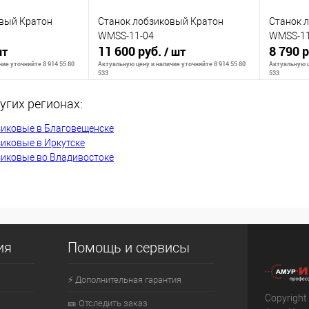
овый Кратон
Станок лобзиковый Кратон
Станок 
WMSS-11-04
WMSS-11
11 600 руб.
8 790 
шт
/ шт
ие уточняйте 8 914 55 80
Актуальную цену и наличие уточняйте 8 914 55 80
Актуальную ц
533
533
угих регионах:
ть о наличии
Сообщить о наличии
С
зиковые в Благовещенске
иковые в Иркутске
зиковые во Владивостоке
К сравнению
К сра
Недоступно
В избранное
Недоступно
В изб
ия
Помощь и сервисы
⚡ Дополнительная гарантия
Copyright
🎫 Отследить заказ