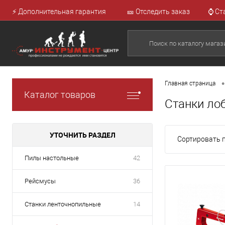
⚡ Дополнительная гарантия
🎫 Отследить заказ
⌚ Ст
•
Главная страница
Каталог товаров
Станки ло
УТОЧНИТЬ РАЗДЕЛ
Сортировать п
Пилы настольные
42
Рейсмусы
36
Станки ленточнопильные
14