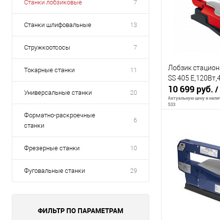
Станки лобзиковые
7
Станки шлифовальные
13
Стружкоотсосы
7
Лобзик стациона
Токарные станки
11
SS 405 E,120Вт
10 699 руб.
/
Универсальные станки
20
Актуальную цену и налич
533
Форматно-раскроечные
6
станки
В 
Фрезерные станки
10
К сравнению
Фуговальные станки
29
В избранное
ФИЛЬТР ПО ПАРАМЕТРАМ