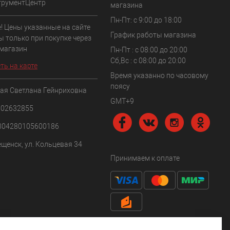
трументЦентр
магазина
Пн-Пт: с 9:00 до 18:00
! Цены указанные на сайте
График работы магазина
ы только при покупке через
 магазин
Пн-Пт : с 08:00 до 20:00
Сб,Вс : с 08:00 до 20:00
ть на карте
Время указанно по часовому
поясу
ая Светлана Гейнриховна
GMT+9
102632855
304280105600186
ещенск, ул. Кольцевая 34
Принимаем к оплате