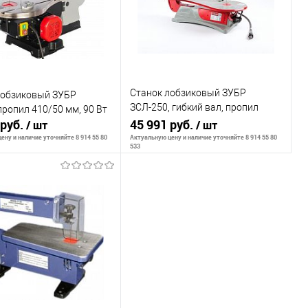
Станок лобзиковый ЗУБР
лобзиковый ЗУБР
ЗСЛ-250, гибкий вал, пропил
пропил 410/50 мм, 90 Вт
 руб.
457/51 мм, 250 Вт
45 991 руб.
/ шт
/ шт
ену и наличие уточняйте 8 914 55 80
Актуальную цену и наличие уточняйте 8 914 55 80
533
ообщить о наличии
Сообщить о наличии
внению
К сравнению
ранное
Недоступно
В избранное
Недоступно