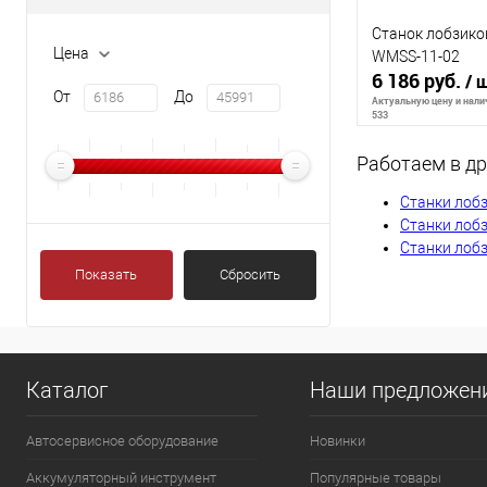
Станок лобзик
Цена
WMSS-11-02
6 186 руб.
/ 
От
До
Актуальную цену и налич
533
Работаем в др
Сообщи
Станки лоб
Станки лобз
Станки лоб
К сравнению
Показать
Сбросить
В избранное
Каталог
Наши предложен
Автосервисное оборудование
Новинки
Аккумуляторный инструмент
Популярные товары