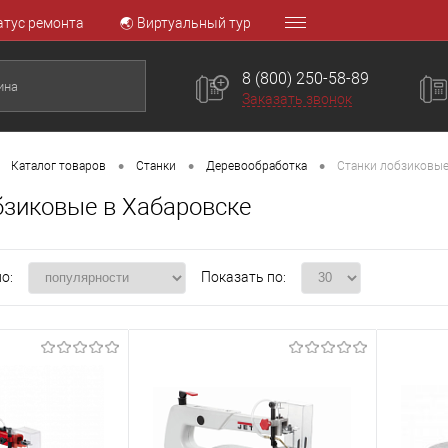
атус ремонта
🌏 Виртуальный тур
8 (800) 250-58-89
Заказать звонок
•
•
•
Каталог товаров
Станки
Деревообработка
Станки лобзиковы
бзиковые в Хабаровске
о:
Показать по: