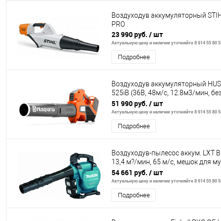
Воздуходув аккумуляторный STI
PRO
23 990 руб.
/ шт
Актуальную цену и наличие уточняйте 8 914 55 80 5
Подробнее
Воздуходув аккумуляторный HU
525iB (36В, 48м/с, 12.8м3/мин, бе
аккумулятора и ЗУ)
51 990 руб.
/ шт
Актуальную цену и наличие уточняйте 8 914 55 80 5
Подробнее
Воздуходув-пылесос аккум. LXT B
13,4 м?/мин, 65 м/с, мешок для м
XPT
54 661 руб.
/ шт
Актуальную цену и наличие уточняйте 8 914 55 80 5
Подробнее