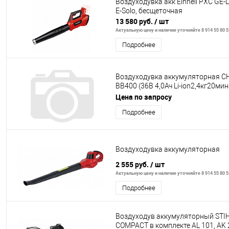
Воздуходувка акк Einhell PXC GE-L
E-Solo, бесщеточная
13 580 руб.
/ шт
Актуальную цену и наличие уточняйте 8 914 55 80 5
Подробнее
Воздуходувка аккумуляторная 
BB400 (36В 4,0Ач Li-ion2,4кг20ми
ч52,7м/сек безАКБиЗУ)
Цена по запросу
Подробнее
Воздуходувка аккумуляторная
2 555 руб.
/ шт
Актуальную цену и наличие уточняйте 8 914 55 80 5
Подробнее
Воздуходув аккумуляторный STI
COMPACT в комплекте AL 101, AK 