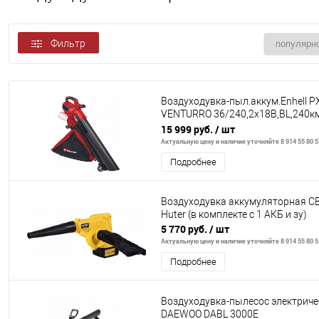
Фильтр
Воздуходувка-пыл.аккум.Enhell P
VENTURRO 36/240,2х18В,BL,240к
45л,измельчитель,без АКК
15 999 руб.
/ шт
Актуальную цену и наличие уточняйте 8 914 55 80 5
Подробнее
Воздуходувка аккумуляторная CB
Huter (в комплекте с 1 АКБ и зу)
5 770 руб.
/ шт
Актуальную цену и наличие уточняйте 8 914 55 80 5
Подробнее
Воздуходувка-пылесос электриче
DAEWOO DABL 3000E