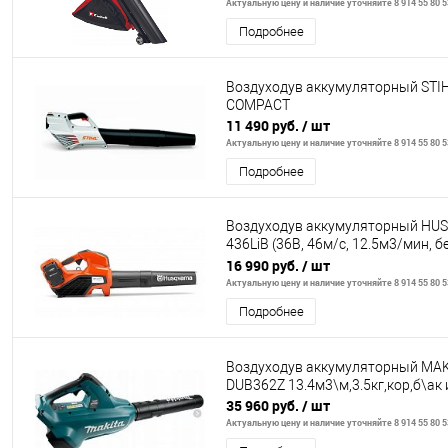
Актуальную цену и наличие уточняйте 8 914 55 80 5
Подробнее
Воздуходув аккумуляторный STI
COMPACT
11 490 руб.
/ шт
Актуальную цену и наличие уточняйте 8 914 55 80 5
Подробнее
Воздуходув аккумуляторный HU
436LiB (36В, 46м/с, 12.5м3/мин, б
аккумулятора и ЗУ)
16 990 руб.
/ шт
Актуальную цену и наличие уточняйте 8 914 55 80 5
Подробнее
Воздуходув аккумуляторный MA
DUB362Z 13.4м3\м,3.5кг,кор,б\ак 
35 960 руб.
/ шт
Актуальную цену и наличие уточняйте 8 914 55 80 5