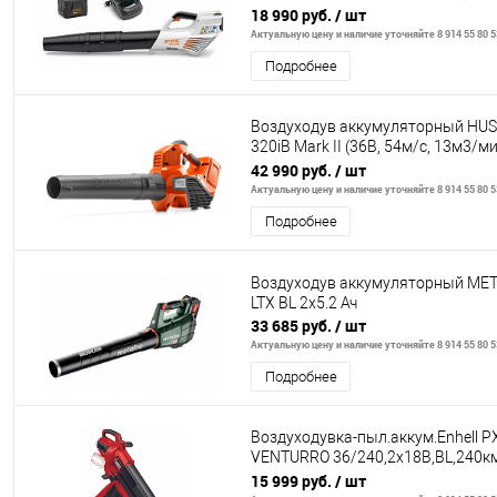
18 990 руб.
/ шт
Актуальную цену и наличие уточняйте 8 914 55 80 5
Подробнее
Воздуходув аккумуляторный HU
320iB Mark II (36В, 54м/с, 13м3/ми
аккумулятора и
42 990 руб.
/ шт
Актуальную цену и наличие уточняйте 8 914 55 80 5
Подробнее
Воздуходув аккумуляторный MET
LTX BL 2х5.2 Ач
33 685 руб.
/ шт
Актуальную цену и наличие уточняйте 8 914 55 80 5
Подробнее
Воздуходувка-пыл.аккум.Enhell P
VENTURRO 36/240,2х18В,BL,240к
45л,измельчитель,без АКК
15 999 руб.
/ шт