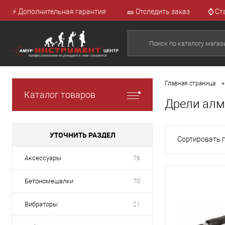
⚡ Дополнительная гарантия
🎫 Отследить заказ
⌚ Ст
•
Главная страница
Каталог товаров
Дрели алм
УТОЧНИТЬ РАЗДЕЛ
Сортировать п
Аксессуары
76
Бетономешалки
70
Вибраторы
21