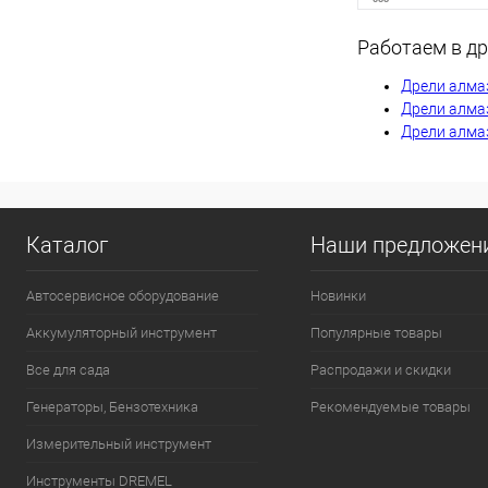
Работаем в др
Сообщи
Дрели алма
Дрели алмаз
Дрели алма
К сравнению
В избранное
Каталог
Наши предложен
Автосервисное оборудование
Новинки
Аккумуляторный инструмент
Популярные товары
Все для сада
Распродажи и скидки
Генераторы, Бензотехника
Рекомендуемые товары
Измерительный инструмент
Инструменты DREMEL