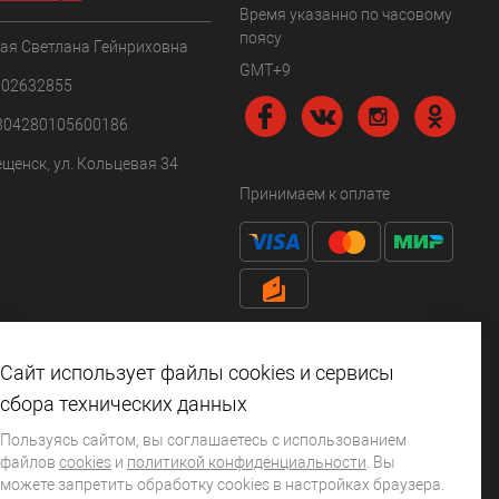
Время указанно по часовому
поясу
ая Светлана Гейнриховна
GMT+9
102632855
304280105600186
ещенск, ул. Кольцевая 34
Принимаем к оплате
Сайт использует файлы cookies и сервисы
сбора технических данных
Пользуясь сайтом, вы соглашаетесь с использованием
файлов
cookies
и
политикой конфиденциальности
. Вы
можете запретить обработку сookies в настройках браузера.