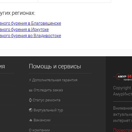
Запросить цену
угих регионах:
ть о наличии
зного бурения в Благовещенске
К сравнению
ного бурения в Иркутске
зного бурения во Владивостоке
В избранное
Недоступно
Недоступно
ия
Помощь и сервисы
⚡ Дополнительная гарантия
Copyright
🎫 Отследить заказ
АмурИнс
⌚ Статус ремонта
Внимание
🌏 Виртуальный тур
актуальн
🔥 Вакансии
интернет
О компании
Посмотре