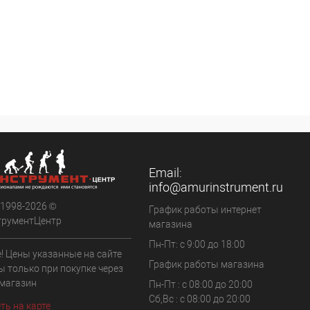
Email:
info@amurinstrument.ru
 1998-2026 ©
График работы интернет
трументЦентр
магазина
Пн-Пт: с 9:00 до 18:00
! Цены указанные на сайте
График работы магазина
ы только при покупке через
 магазин
Пн-Пт : с 08:00 до 20:00
Сб,Вс : с 08:00 до 20:00
ть на карте