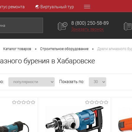
атус ремонта
🌏 Виртуальный тур
8 (800) 250-58-89
Заказать звонок
•
•
Каталог товаров
Строительное оборудование
Дрели алмазного бу
азного бурения в Хабаровске
о:
Показать по: