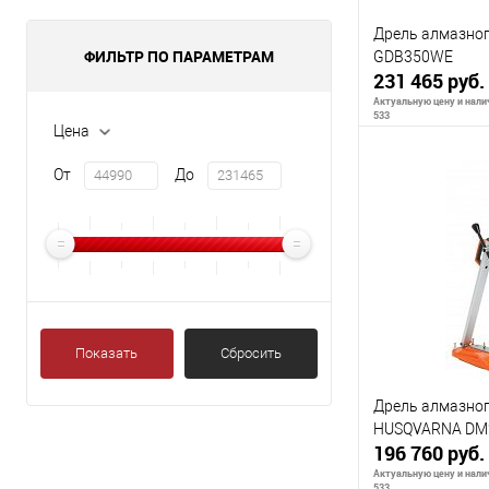
Дрель алмазно
ФИЛЬТР ПО ПАРАМЕТРАМ
GDB350WE
231 465 руб.
Актуальную цену и налич
533
Цена
От
До
В 
К сравнению
В избранное
Показать
Сбросить
Дрель алмазног
HUSQVARNA DM
196 760 руб.
Актуальную цену и налич
533