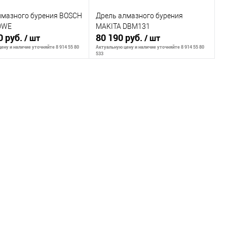
лмазного бурения BOSCH
Дрель алмазного бурения
1-
0WE
MAKITA DBM131
0 руб.
80 190 руб.
/ шт
/ шт
ену и наличие уточняйте 8 914 55 80
Актуальную цену и наличие уточняйте 8 914 55 80
533
ообщить о наличии
Сообщить о наличии
внению
К сравнению
ранное
Недоступно
В избранное
Недоступно