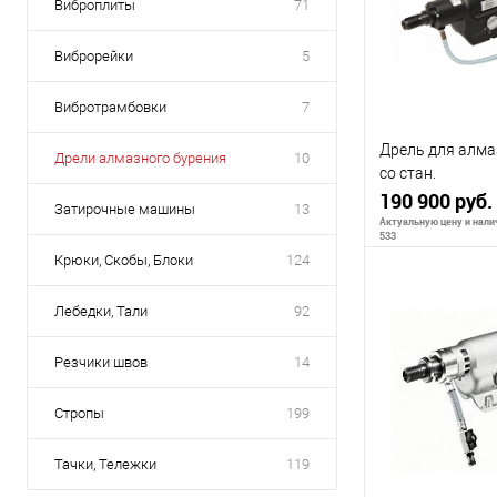
Виброплиты
71
Виброрейки
5
Вибротрамбовки
7
Дрель для алма
Дрели алмазного бурения
10
со стан.
2500Вт,230мм,
190 900 руб.
Затирочные машины
13
мин,11/4UNC
Актуальную цену и налич
533
Крюки, Скобы, Блоки
124
Лебедки, Тали
92
В 
Резчики швов
14
К сравнению
Стропы
199
В избранное
Тачки, Тележки
119