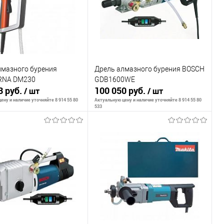
лмазного бурения
Дрель алмазного бурения BOSCH
RNA DM230
GDB1600WE
3 руб.
100 050 руб.
/ шт
/ шт
ену и наличие уточняйте 8 914 55 80
Актуальную цену и наличие уточняйте 8 914 55 80
533
В корзину
В корзину
внению
К сравнению
ранное
В наличии
В избранное
В наличии