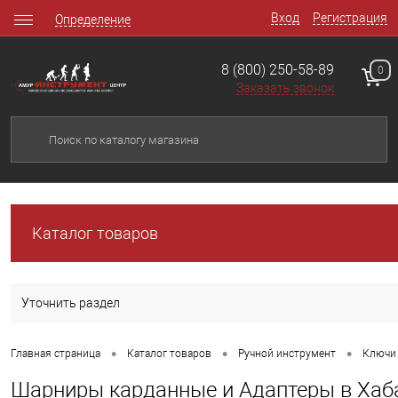
Вход
Регистрация
Определение
8 (800) 250-58-89
0
Заказать звонок
Каталог товаров
Уточнить раздел
•
•
•
Главная страница
Каталог товаров
Ручной инструмент
Ключи 
Шарниры карданные и Адаптеры в Хаб