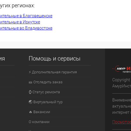
угих регионах:
К сравнению
оительные в Благовещенске
В наличии
В избранное
В наличии
ительные в Иркутске
оительные во Владивостоке
ия
Помощь и сервисы
⚡ Дополнительная гарантия
Copyright
🎫 Отследить заказ
АмурИнс
⌚ Статус ремонта
Внимание
🌏 Виртуальный тур
актуальн
🔥 Вакансии
интернет
О компании
Посмотре