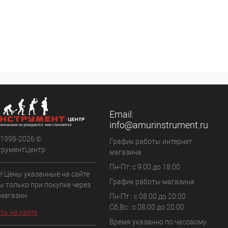
Email:
info@amurinstrument.ru
 1998-2026 ©
График работы интернет
трументЦентр
магазина
Пн-Пт: с 9:00 до 18:00
! Цены указанные на сайте
График работы магазина
ы только при покупке через
 магазин
Пн-Пт : с 08:00 до 20:00
Сб,Вс : с 08:00 до 20:00
ть на карте
Время указанно по часовому