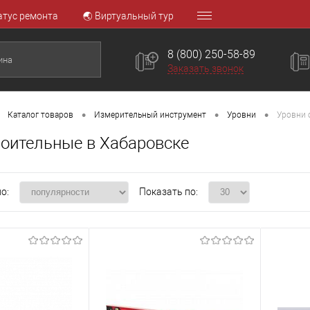
атус ремонта
🌏 Виртуальный тур
8 (800) 250-58-89
Заказать звонок
•
•
•
Каталог товаров
Измерительный инструмент
Уровни
Уровни 
роительные в Хабаровске
о:
Показать по: