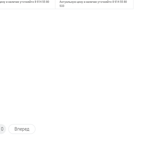
ену и наличие уточняйте 8 914 55 80
Актуальную цену и наличие уточняйте 8 914 55 80
533
В корзину
В корзину
внению
К сравнению
ранное
В наличии
В избранное
В наличии
10
Вперед