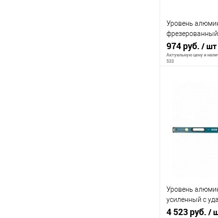
Уровень алюми
фрезерованный, 
ударные площад
974 руб.
/ шт
MATRIX
Актуальную цену и налич
533
В 
К сравнению
В избранное
Уровень алюмин
усиленный с у
заглушками, рук
4 523 руб.
/ 