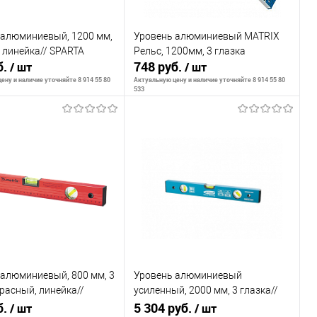
 алюминиевый, 1200 мм,
Уровень алюминиевый MATRIX
, линейка// SPARTA
Рельс, 1200мм, 3 глазка
б.
748 руб.
/ шт
/ шт
ену и наличие уточняйте 8 914 55 80
Актуальную цену и наличие уточняйте 8 914 55 80
533
В корзину
В корзину
внению
К сравнению
ранное
В наличии
В избранное
В наличии
 алюминиевый, 800 мм, 3
Уровень алюминиевый
красный, линейка//
усиленный, 2000 мм, 3 глазка//
б.
Gross
5 304 руб.
/ шт
/ шт