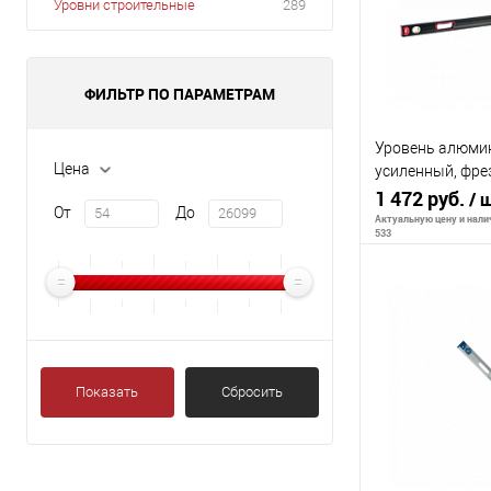
Уровни строительные
289
ФИЛЬТР ПО ПАРАМЕТРАМ
Уровень алюми
Цена
усиленный, фре
глазка, 2 комп. 
1 472 руб.
/ 
От
До
мм// Matrix
Актуальную цену и налич
533
В 
К сравнению
Показать
Сбросить
В избранное