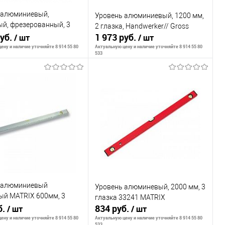
 алюминиевый,
Уровень алюминиевый, 1200 мм,
ый, фрезерованный, 3
2 глазка, Handwerker// Gross
2 комп. рукоятки, 1000
руб.
1 973 руб.
/ шт
/ шт
rix
ену и наличие уточняйте 8 914 55 80
Актуальную цену и наличие уточняйте 8 914 55 80
533
В корзину
В корзину
внению
К сравнению
ранное
В наличии
В избранное
В наличии
 алюминиевый
Уровень алюминевый, 2000 мм, 3
ый MATRIX 600мм, 3
глазка 33241 MATRIX
1 зеркальный)
б.
834 руб.
/ шт
/ шт
ый
ену и наличие уточняйте 8 914 55 80
Актуальную цену и наличие уточняйте 8 914 55 80
533