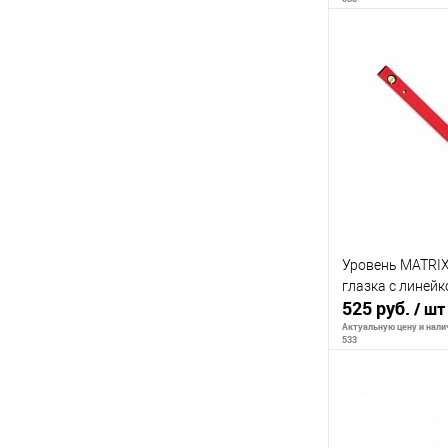
В 
К сравнению
В избранное
Уровень MATRIX
глазка с линей
525 руб.
/ шт
Актуальную цену и налич
533
В 