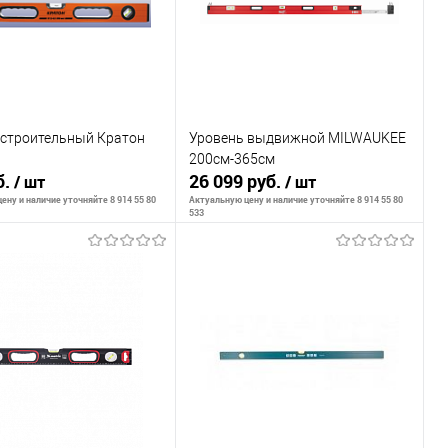
 строительный Кратон
Уровень выдвижной MILWAUKEE
200см-365см
б.
26 099 руб.
/ шт
/ шт
ену и наличие уточняйте 8 914 55 80
Актуальную цену и наличие уточняйте 8 914 55 80
533
В корзину
В корзину
внению
К сравнению
ранное
В наличии
В избранное
В наличии