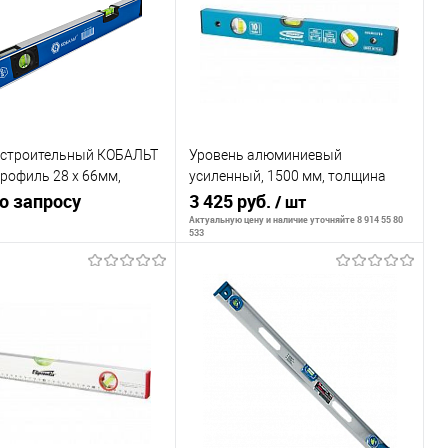
внению
К сравнению
ранное
В наличии
В избранное
В наличии
 строительный КОБАЛЬТ
Уровень алюминиевый
рофиль 28 x 66мм,
усиленный, 1500 мм, толщина
нок 1,5мм, 3 глазка, 1
о запросу
проф. 2 мм, 3 глазка// GROSS
3 425 руб.
/ шт
фрез.
Актуальную цену и наличие уточняйте 8 914 55 80
533
Запросить цену
В корзину
внению
ранное
В наличии
К сравнению
В избранное
В наличии