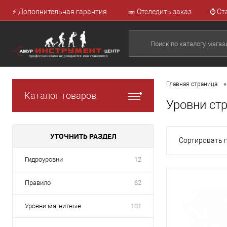
⚡ Дополнительная гарантия
🎫 Отследить заказ
⌚ Ст
•
Главная страница
Каталог товаров
Уровни ст
УТОЧНИТЬ РАЗДЕЛ
Сортировать п
Гидроуровни
12
Правило
62
Уровни магнитные
101