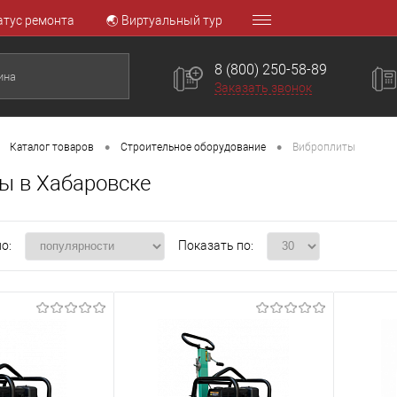
атус ремонта
🌏 Виртуальный тур
8 (800) 250-58-89
Заказать звонок
•
•
Каталог товаров
Строительное оборудование
Виброплиты
ы в Хабаровске
о:
Показать по: