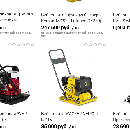
нзиновая прямого
Виброплита с функцией реверса
Вибропл
фессионал
Koman, MS330-4 (Honda GX270)
ВИБРОМА
, плита 500*360
247 500 руб.
Цена п
 шт
/ шт
ие уточняйте 8 914 55 80
Актуальную цену и наличие уточняйте 8 914 55 80
533
ть о наличии
Сообщить о наличии
К сра
В изб
К сравнению
Недоступно
В избранное
Недоступно
нзиновая ЗУБР
Виброплита WACKER NEUSON
Вибропл
0 кН
МР15
Професс
85 000 руб.
28 690
 шт
/ шт