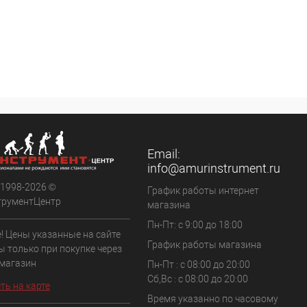
Email:
info@amurinstrument.ru
 1998-2026 ©
График работы интернет
трументЦентр
магазина
Пн-Пт: с 9:00 до 18:00
! Цены указанные на сайте
График работы магазина
ы только при покупке через
 магазин
Пн-Пт : с 08:00 до 20:00
Сб,Вс : с 08:00 до 20:00
ть на карте
Время указанно по часовому