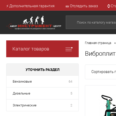
⚡ Дополнительная гарантия
🎫 Отследить заказ
⌚ Ст
•
Главная страница
Каталог товаров
Виброплит
УТОЧНИТЬ РАЗДЕЛ
Сортировать п
Бензиновые
64
Дизельные
5
Электрические
2