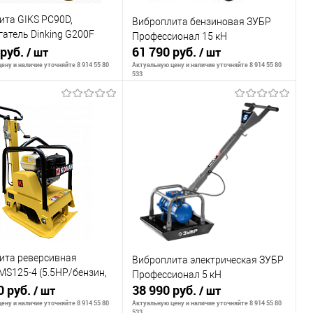
ита GIKS PC90D,
Виброплита бензиновая ЗУБР
гатель Dinking G200F
Профессионал 15 кН
олеса.
 руб.
61 790 руб.
/ шт
/ шт
ену и наличие уточняйте 8 914 55 80
Актуальную цену и наличие уточняйте 8 914 55 80
533
В корзину
Сообщить о наличии
внению
К сравнению
ранное
В наличии
В избранное
Недоступно
ита реверсивная
Виброплита электрическая ЗУБР
S125-4 (5.5HP/бензин,
Профессионал 5 кН
160 126кг)
0 руб.
38 990 руб.
/ шт
/ шт
ену и наличие уточняйте 8 914 55 80
Актуальную цену и наличие уточняйте 8 914 55 80
533