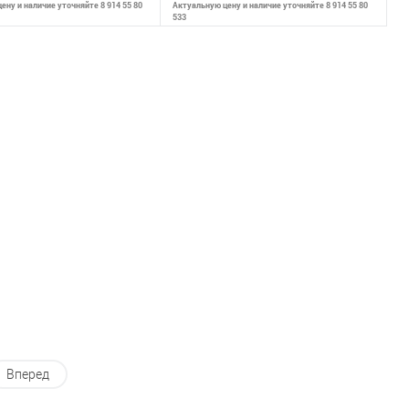
ену и наличие уточняйте 8 914 55 80
Актуальную цену и наличие уточняйте 8 914 55 80
533
ообщить о наличии
Сообщить о наличии
внению
К сравнению
ранное
Недоступно
В избранное
Недоступно
Вперед