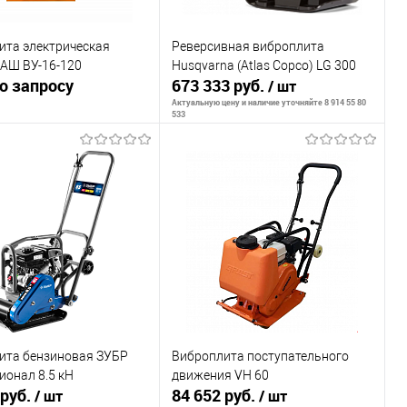
ита электрическая
Реверсивная виброплита
Ш ВУ-16-120
Husqvarna (Atlas Copco) LG 300
о запросу
673 333 руб.
/ шт
Актуальную цену и наличие уточняйте 8 914 55 80
533
Запросить цену
Сообщить о наличии
внению
ранное
Недоступно
К сравнению
В избранное
Недоступно
ита бензиновая ЗУБР
Виброплита поступательного
ионал 8.5 кН
движения VH 60
 руб.
84 652 руб.
/ шт
/ шт