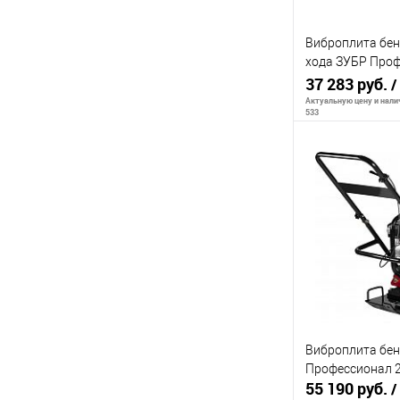
Виброплита бе
хода ЗУБР Про
ЗВПБ-10 Г 10 кН
37 283 руб.
/
мм, д
Актуальную цену и налич
533
Сообщи
К сравнению
В избранное
Виброплита бе
Профессионал 2
55 190 руб.
/