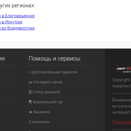
угих регионах:
К сравнению
 в Благовещенске
Недоступно
В избранное
Недоступно
 в Иркутске
 во Владивостоке
ия
Помощь и сервисы
⚡ Дополнительная гарантия
Copyright
🎫 Отследить заказ
АмурИнс
⌚ Статус ремонта
Внимание
🌏 Виртуальный тур
актуальн
🔥 Вакансии
интернет
О компании
Посмотре