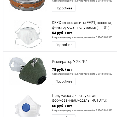
Актуальную цену и наличие уточняйте 8 914 55 80 533
Подробнее
DEXX класс защиты FFP1, плоская,
фильтрующая полумаска (11101)
54 руб.
/ шт
Актуальную цену и наличие уточняйте 8 914 55 80 533
Подробнее
Респиратор У-2К /Р/
78 руб.
/ шт
Актуальную цену и наличие уточняйте 8 914 55 80 533
Подробнее
Полумаска фильтрующая
формованная,модель "ИСТОК",с
угольным слоем,с клапаном выдоха
66 руб.
/ шт
FFP1 NR// Россия
Актуальную цену и наличие уточняйте 8 914 55 80 533