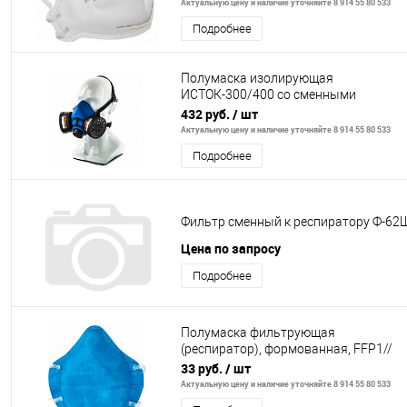
Актуальную цену и наличие уточняйте 8 914 55 80 533
Подробнее
Полумаска изолирующая
ИСТОК-300/400 со сменными
комбинированными фильтрами А1Р1
432 руб.
/ шт
Россия
Актуальную цену и наличие уточняйте 8 914 55 80 533
Подробнее
Фильтр сменный к респиратору Ф-62
Цена по запросу
Подробнее
Полумаска фильтрующая
(респиратор), формованная, FFP1//
СИБРТЕХ/Россия
33 руб.
/ шт
Актуальную цену и наличие уточняйте 8 914 55 80 533