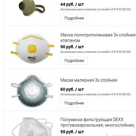
44 руб.
/ шт
Актуальную цену и наличие уточняйте 8 914 55 80 533
Подробнее
Маска полипропиленовая 3х слойная
клапаном
90 руб.
/ шт
Актуальную цену и наличие уточняйте 8 914 55 80 533
Подробнее
Маска малярная 3х слойная
60 руб.
/ шт
Актуальную цену и наличие уточняйте 8 914 55 80 533
Подробнее
Полумаска фильтрующая DEXX
противоаэрозольная, многослойная,
FFP1
59 руб.
/ шт