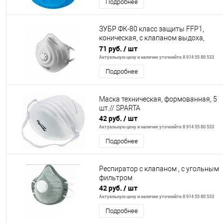
Подробнее
ЗУБР ФК-80 класс защиты FFP1,
коническая, с клапаном выдоха,
фильтрующая полумаска (11163)
71 руб.
/ шт
Актуальную цену и наличие уточняйте 8 914 55 80 533
Подробнее
Маска техническая, формованная, 5
шт.// SPARTA
42 руб.
/ шт
Актуальную цену и наличие уточняйте 8 914 55 80 533
Подробнее
Респиратор с клапаном , с угольным
фильтром
42 руб.
/ шт
Актуальную цену и наличие уточняйте 8 914 55 80 533
Подробнее