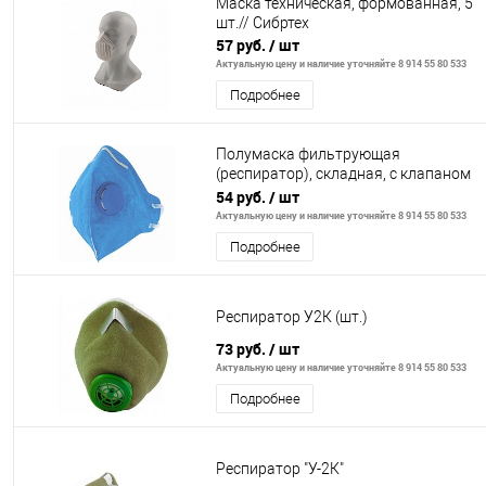
Маска техническая, формованная, 5
шт.// Сибртех
57 руб.
/ шт
Актуальную цену и наличие уточняйте 8 914 55 80 533
Подробнее
Полумаска фильтрующая
(респиратор), складная, с клапаном
выдоха, FFP1// СИБРТЕХ/Россия
54 руб.
/ шт
Актуальную цену и наличие уточняйте 8 914 55 80 533
Подробнее
Респиратор У2К (шт.)
73 руб.
/ шт
Актуальную цену и наличие уточняйте 8 914 55 80 533
Подробнее
Респиратор "У-2К"