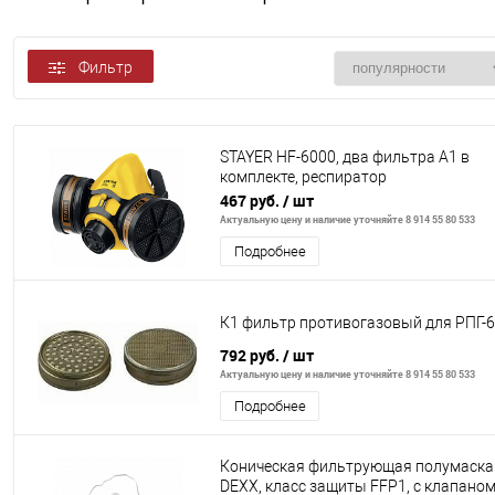
Фильтр
STAYER HF-6000, два фильтра A1 в
комплекте, респиратор
противогазовый, Professional (11175)
467 руб.
/ шт
Актуальную цену и наличие уточняйте 8 914 55 80 533
Подробнее
К1 фильтр противогазовый для РПГ-
792 руб.
/ шт
Актуальную цену и наличие уточняйте 8 914 55 80 533
Подробнее
Коническая фильтрующая полумаска
DEXX, класс защиты FFP1, с клапано