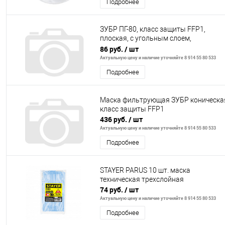
Подробнее
ЗУБР ПГ-80, класс защиты FFP1,
плоская, с угольным слоем,
фильтрующая полумаска с клапаном
86 руб.
/ шт
выдоха,
Актуальную цену и наличие уточняйте 8 914 55 80 533
Подробнее
Маска фильтрующая ЗУБР коническа
класс защиты FFP1
436 руб.
/ шт
Актуальную цену и наличие уточняйте 8 914 55 80 533
Подробнее
STAYER PARUS 10 шт. маска
техническая трехслойная
74 руб.
/ шт
Актуальную цену и наличие уточняйте 8 914 55 80 533
Подробнее