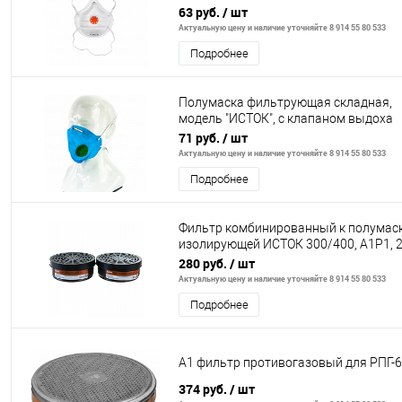
выдоха
63 руб.
/ шт
Актуальную цену и наличие уточняйте 8 914 55 80 533
Подробнее
Полумаска фильтрующая складная,
модель "ИСТОК", с клапаном выдоха
FFP1 NR// Россия
71 руб.
/ шт
Актуальную цену и наличие уточняйте 8 914 55 80 533
Подробнее
Фильтр комбинированный к полумас
изолирующей ИСТОК 300/400, А1Р1, 
шт.// Россия
280 руб.
/ шт
Актуальную цену и наличие уточняйте 8 914 55 80 533
Подробнее
А1 фильтр противогазовый для РПГ-
374 руб.
/ шт