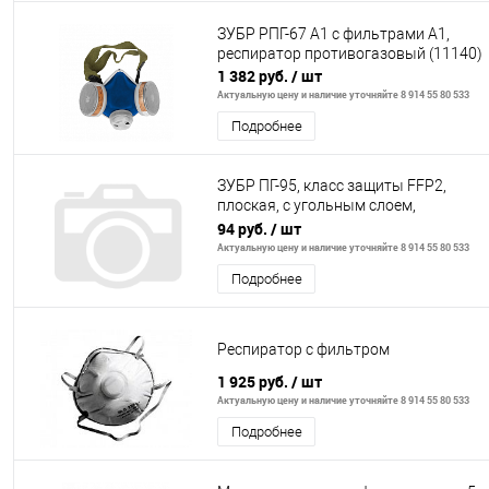
ЗУБР РПГ-67 А1 с фильтрами А1,
респиратор противогазовый (11140)
1 382 руб.
/ шт
Актуальную цену и наличие уточняйте 8 914 55 80 533
Подробнее
ЗУБР ПГ-95, класс защиты FFP2,
плоская, с угольным слоем,
фильтрующая полумаска с клапаном
94 руб.
/ шт
выдоха,
Актуальную цену и наличие уточняйте 8 914 55 80 533
Подробнее
Респиратор с фильтром
1 925 руб.
/ шт
Актуальную цену и наличие уточняйте 8 914 55 80 533
Подробнее