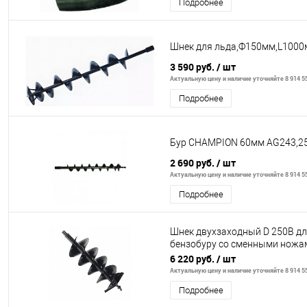
Подробнее
Шнек для льда,Ф150мм,L100
3 590 руб.
/ шт
Актуальную цену и наличие уточняйте 8 914 55
Подробнее
Бур CHAMPION 60мм AG243,25
2 690 руб.
/ шт
Актуальную цену и наличие уточняйте 8 914 55
Подробнее
Шнек двухзаходный D 250B дл
бензобуру со сменными ножа
длина 800мм
6 220 руб.
/ шт
Актуальную цену и наличие уточняйте 8 914 55
Подробнее