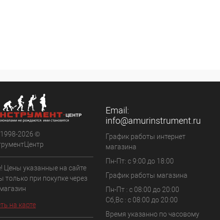
Email:
info@amurinstrument.ru
 1998-2026 ©
График работы интернет
трументЦентр
магазина
Пн-Пт: с 9:00 до 18:00
! Цены указанные на сайте
График работы магазина
ы только при покупке через
 магазин
Пн-Пт : с 08:00 до 20:00
Сб,Вс : с 08:00 до 20:00
ть на карте
Время указанно по часовому