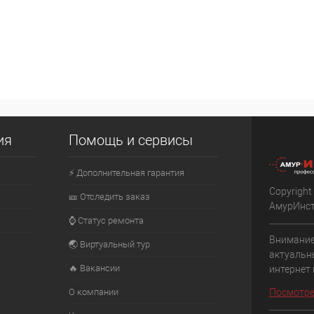
ия
Помощь и сервисы
⚡ Дополнительная гарантия
Copyright
🎫 Отследить заказ
АмурИнс
⌚ Статус ремонта
Внимание
🌏 Виртуальный тур
актуальн
🔥 Вакансии
интернет
О компании
Посмотре