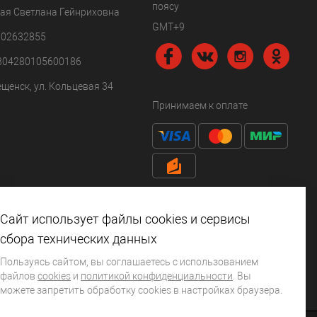
поясу
ая Светлана Гейнриховна
GMT+9
102632855
304280105600186
ещенск, ул. Кольцевая 34
Принимаем к оплате
Сайт использует файлы cookies и сервисы
сбора технических данных
Пользуясь сайтом, вы соглашаетесь с использованием
файлов
cookies
и
политикой конфиденциальности
. Вы
можете запретить обработку сookies в настройках браузера.