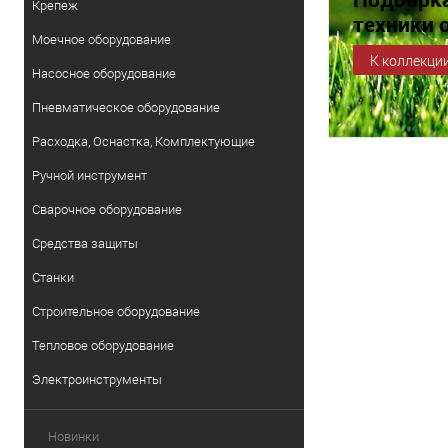
Крепеж
техники 
Моечное оборудование
АмурИнс
К коллекци
Насосное оборудование
Пневматическое оборудование
Расходка, Оснастка, Комплектующие
Ручной инструмент
Сварочное оборудование
Средства защиты
Станки
Строительное оборудование
Тепловое оборудование
Электроинструменты
Новинки