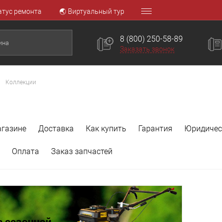
атус ремонта
🌏 Виртуальный тур
8 (800) 250-58-89
Заказать звонок
Коллекции
агазине
Доставка
Как купить
Гарантия
Юридичес
Оплата
Заказ запчастей
 сезонной