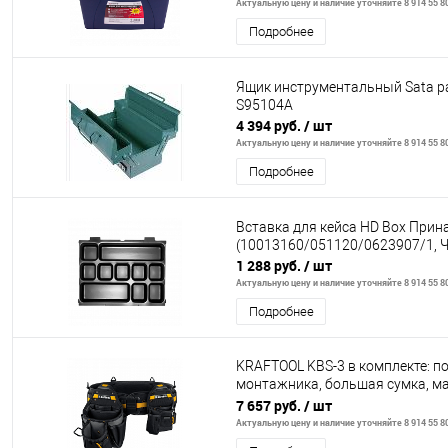
Актуальную цену и наличие уточняйте 8 914 55 8
Подробнее
Ящик инструментальный Sata р
S95104A
4 394 руб.
/ шт
Актуальную цену и наличие уточняйте 8 914 55 8
Подробнее
Вставка для кейса HD Box При
(10013160/051120/0623907/1, 
1 288 руб.
/ шт
Актуальную цену и наличие уточняйте 8 914 55 8
Подробнее
KRAFTOOL KBS-3 в комплекте: п
монтажника, большая сумка, ма
пояс монтажника (38762)
7 657 руб.
/ шт
Актуальную цену и наличие уточняйте 8 914 55 8