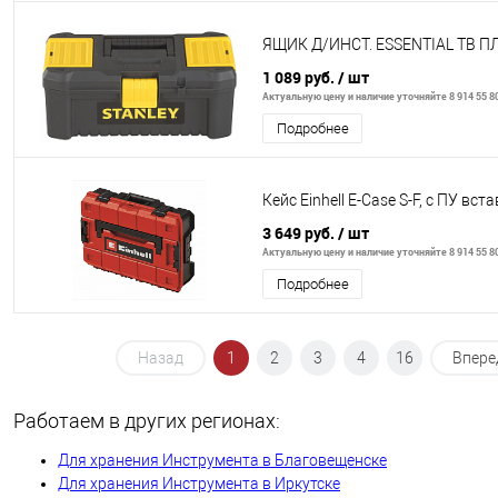
ЯЩИК Д/ИНСТ. ESSENTIAL TB ПЛ.
1 089 руб.
/ шт
Актуальную цену и наличие уточняйте 8 914 55 8
Подробнее
Кейс Einhell E-Case S-F, с ПУ вст
3 649 руб.
/ шт
Актуальную цену и наличие уточняйте 8 914 55 8
Подробнее
Назад
1
2
3
4
16
Впере
Работаем в других регионах:
Для хранения Инструмента в Благовещенске
Для хранения Инструмента в Иркутске