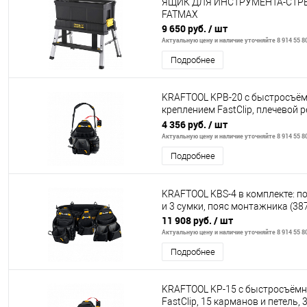
ЯЩИК ДЛЯ ИНСТРУМЕНТА-СТР
FATMAX
9 650 руб.
/ шт
Актуальную цену и наличие уточняйте 8 914 55 8
Подробнее
KRAFTOOL KPB-20 с быстросъё
креплением FastClip, плечевой р
карманов и петель, 320 х 3
4 356 руб.
/ шт
Актуальную цену и наличие уточняйте 8 914 55 8
Подробнее
KRAFTOOL KBS-4 в комплекте: п
и 3 сумки, пояс монтажника (38
11 908 руб.
/ шт
Актуальную цену и наличие уточняйте 8 914 55 8
Подробнее
KRAFTOOL KP-15 с быстросъём
FastClip, 15 карманов и петель, 