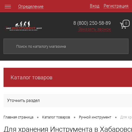
Вход
Регистрация
Определение
8 (800) 250-58-89
0
Заказать звонок
Каталог товаров
Уточнить раздел
•
•
•
Главная страница
Каталог товаров
Ручной инструмент
Для хр
Для хранения Инструмента в Хабаровс