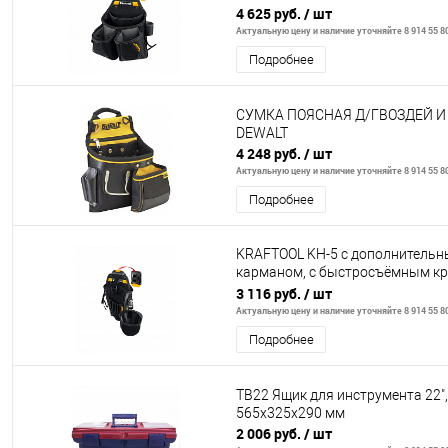
поясная сум
4 625 руб.
/ шт
Актуальную цену и наличие уточняйте 8 914 55 8
Подробнее
СУМКА ПОЯСНАЯ Д/ГВОЗДЕЙ И
DEWALT
4 248 руб.
/ шт
Актуальную цену и наличие уточняйте 8 914 55 8
Подробнее
KRAFTOOL KH-5 с дополнитель
карманом, с быстросъёмным к
FastClip, 5 отделений д
3 116 руб.
/ шт
Актуальную цену и наличие уточняйте 8 914 55 8
Подробнее
TB22 Ящик для инструмента 22"
565х325х290 мм
2 006 руб.
/ шт