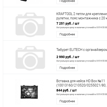
Подробнее
KRAFTOOL 2 петли для креплени
рулетки, пояс монтажника с 20
подвесными по
7 251 руб.
/ шт
Актуальную цену и наличие уточняйте 8 914 55 8
Подробнее
Табурет ELITECH с органайзеро
2 990 руб.
/ шт
Актуальную цену и наличие уточняйте 8 914 55 8
Подробнее
Вставка для кейса HD Box №11
(10013160/210520/0255021/80,
844 руб.
/ шт
Актуальную цену и наличие уточняйте 8 914 55 8
Подробнее