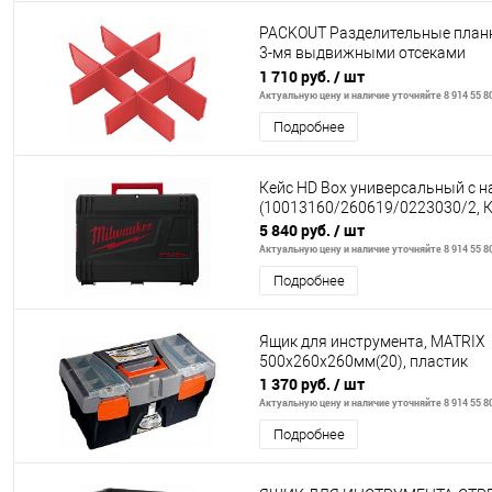
PACKOUT Разделительные планк
3-мя выдвижными отсеками
(10013160/111021/0628339/3, 
1 710 руб.
/ шт
Актуальную цену и наличие уточняйте 8 914 55 8
Подробнее
Кейс HD Box универсальный с 
(10013160/260619/0223030/2, 
5 840 руб.
/ шт
Актуальную цену и наличие уточняйте 8 914 55 8
Подробнее
Ящик для инструмента, MATRIX
500х260х260мм(20), пластик
1 370 руб.
/ шт
Актуальную цену и наличие уточняйте 8 914 55 8
Подробнее