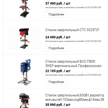
2580об\м,база300мм,ход80мм,ф16мм
37 490 руб.
/ шт
Актуальную цену и наличие уточняйте 8 914 55 80 533
Подробнее
Станок сверлильный СТС 5525ПЛ
24 490 руб.
/ шт
Актуальную цену и наличие уточняйте 8 914 55 80 533
Подробнее
Станок сверлильный ВСС-П800
ЗУБР вертикальный Профессионал
22 105 руб.
/ шт
Актуальную цену и наличие уточняйте 8 914 55 80 533
Подробнее
Станок сверлильный,600Вт,вариатор,4
мин,вылет153мм,ход80мм,ф16мм,38кг,
35 990 руб.
/ шт