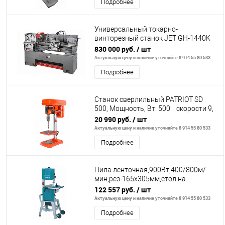
Подробнее
Универсальный токарно-
винторезный станок JET GH-1440K
DRO
830 000 руб.
/ шт
Актуальную цену и наличие уточняйте 8 914 55 80 533
Подробнее
Станок сверлильный PATRIOT SD
500, Мощность, Вт: 500. . скорости 9,
сверло 16мм, Тиски в комплекте.
20 990 руб.
/ шт
Актуальную цену и наличие уточняйте 8 914 55 80 533
Подробнее
Пила ленточная,900Вт,400/800м/
мин,рез-165х305мм,стол на
ножках,подсв,направляющая,+5полот
122 557 руб.
/ шт
Актуальную цену и наличие уточняйте 8 914 55 80 533
Подробнее