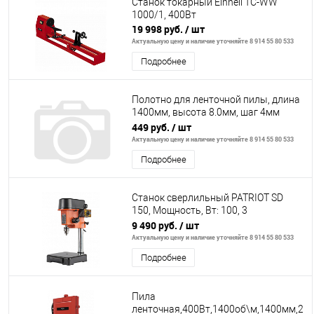
Станок токарный Einhell TC-WW
1000/1, 400Вт
19 998 руб.
/ шт
Актуальную цену и наличие уточняйте 8 914 55 80 533
Подробнее
Полотно для ленточной пилы, длина
1400мм, высота 8.0мм, шаг 4мм
(6TPI), углеродистая сталь
449 руб.
/ шт
Актуальную цену и наличие уточняйте 8 914 55 80 533
Подробнее
Станок сверлильный PATRIOT SD
150, Мощность, Вт: 100, 3
скорости,сверло 8мм, Тиски в
9 490 руб.
/ шт
комплекте.
Актуальную цену и наличие уточняйте 8 914 55 80 533
Подробнее
Пила
ленточная,400Вт,1400об\м,1400мм,290