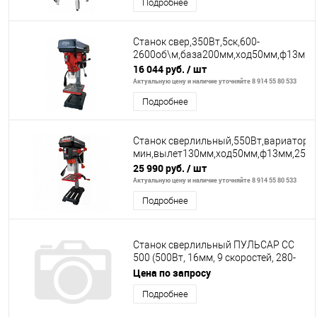
Подробнее
Станок свер,350Вт,5ск,600-
2600об\м,база200мм,ход50мм,ф13мм,17
16 044 руб.
/ шт
Актуальную цену и наличие уточняйте 8 914 55 80 533
Подробнее
Станок сверлильный,550Вт,вариатор,4
мин,вылет130мм,ход50мм,ф13мм,25кг,
25 990 руб.
/ шт
Актуальную цену и наличие уточняйте 8 914 55 80 533
Подробнее
Станок сверлильный ПУЛЬСАР СС
500 (500Вт, 16мм, 9 скоростей, 280-
2350 об/мин, 20 кг) + тиски
Цена по запросу
Подробнее