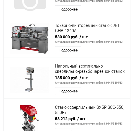
Актуальную цену и наличие уточняйте 8 914 55 80 533
Подробнее
Токарно-винторезный станок JET
GHB-1340A
530 000 руб.
/ шт
Актуальную цену и наличие уточняйте 8 914 55 80 533
Подробнее
Напольный вертикально
сверлильно-резьбонарезной станок
JET IDTP-22
185 000 руб.
/ шт
Актуальную цену и наличие уточняйте 8 914 55 80 533
Подробнее
Станок сверлильный ЗУБР ЗСС-550,
550Вт
53 212 руб.
/ шт
Актуальную цену и наличие уточняйте 8 914 55 80 533