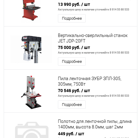
13 990 руб.
/ шт
Актуальную цену и наличие уточняйте 8 914 55 80 533
Подробнее
Вертикально-сверлильный станок
JET JDP-20FT
75 000 руб.
/ шт
Актуальную цену и наличие уточняйте 8 914 55 80 533
Подробнее
Пила ленточная ЗУБР ЗПЛ-305,
305мм, 750Вт
70 546 руб.
/ шт
Актуальную цену и наличие уточняйте 8 914 55 80 533
Подробнее
Полотно для ленточной пилы, длина
1400мм, высота 8.0мм, шаг 2мм
(12TPI), углеродистая сталь
449 руб.
/ шт