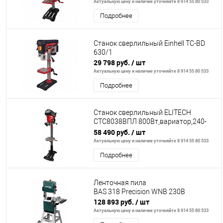
Актуальную цену и наличие уточняйте 8 914 55 80 533
Подробнее
Станок сверлильный Einhell TC-BD
630/1
29 798 руб.
/ шт
Актуальную цену и наличие уточняйте 8 914 55 80 533
Подробнее
Станок сверлильный ELITECH
СТС8038ВПЛ 800Вт,вариатор,240-
2600об\м,база380мм,ход80мм,ф16мм
58 490 руб.
/ шт
Актуальную цену и наличие уточняйте 8 914 55 80 533
Подробнее
Ленточная пила
BAS 318 Precision WNB 230В
128 893 руб.
/ шт
Актуальную цену и наличие уточняйте 8 914 55 80 533