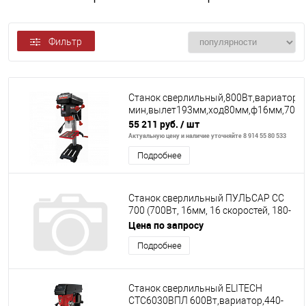
Фильтр
Станок сверлильный,800Вт,вариатор,2
мин,вылет193мм,ход80мм,ф16мм,70кг,
55 211 руб.
/ шт
Актуальную цену и наличие уточняйте 8 914 55 80 533
Подробнее
Станок сверлильный ПУЛЬСАР СС
700 (700Вт, 16мм, 16 скоростей, 180-
2770 об/мин, 39 кг)+тиски
Цена по запросу
Подробнее
Станок сверлильный ELITECH
СТС6030ВПЛ 600Вт,вариатор,440-