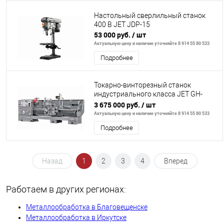
Настольный сверлильный станок
400 В JET JDP-15
53 000 руб.
/ шт
Актуальную цену и наличие уточняйте 8 914 55 80 533
Подробнее
Токарно-винторезный станок
индустриального класса JET GH-
3180 ZHD DRO
3 675 000 руб.
/ шт
Актуальную цену и наличие уточняйте 8 914 55 80 533
Подробнее
Назад
1
2
3
4
Вперед
Работаем в других регионах:
Металлообработка в Благовещенске
Металлообработка в Иркутске