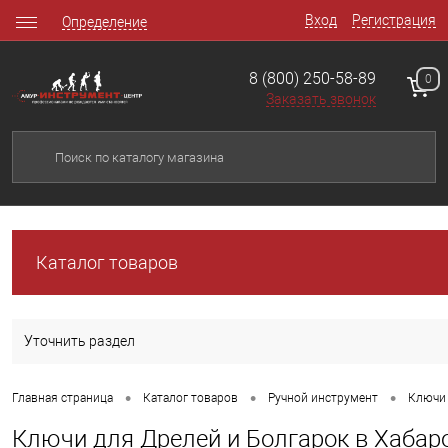
Вход
Регистрация
Определение
8 (800) 250-58-89
0
Заказать звонок
Каталог товаров
Уточнить раздел
•
•
•
Главная страница
Каталог товаров
Ручной инструмент
Ключи 
Ключи для Дрелей и Болгарок в Хабар