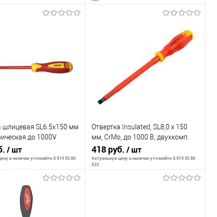
В корзину
В корзину
внению
К сравнению
ранное
В наличии
В избранное
В наличии
а шлицевая SL6.5x150 мм
Отвертка Insulated, SL8,0 x 150
ическая до 1000V
мм, CrMo, до 1000 В, двухкомп.
BG1054
б.
рукоятка// MATRIX
418 руб.
/ шт
/ шт
PROFESSIONAL
ену и наличие уточняйте 8 914 55 80
Актуальную цену и наличие уточняйте 8 914 55 80
533
В корзину
В корзину