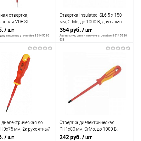
ная отвертка,
Отвертка Insulated, SL6,5 x 150
ванная VDE SL
мм, CrMo, до 1000 В, двухкомп.
0 (1 шт) (замена для
б.
рукоятка// MATRIX
354 руб.
/ шт
/ шт
035)
PROFESSIONAL
ену и наличие уточняйте 8 914 55 80
Актуальную цену и наличие уточняйте 8 914 55 80
533
В корзину
В корзину
внению
К сравнению
ранное
В наличии
В избранное
В наличии
 диэлектрическая до
Отвертка диэлектрическая
PH0х75 мм, 2к рукоятка//
PH1х80 мм, CrMo, до 1000 В,
б.
двухкомпонентная рукоятка//
242 руб.
/ шт
/ шт