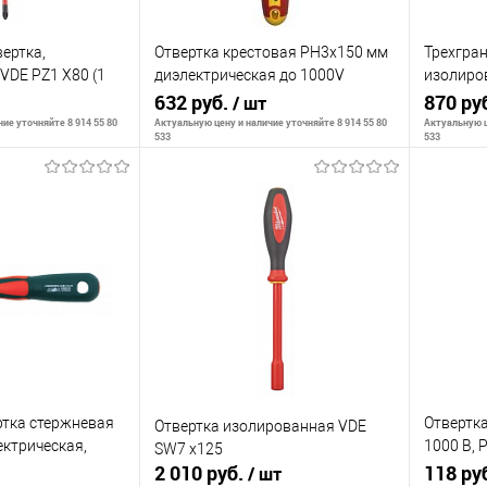
ертка,
Отвертка крестовая PH3х150 мм
Трехгран
VDE PZ1 X80 (1
диэлектрическая до 1000V
изолиро
я 4932464047)
BERGER BG1058
632 руб.
0.5X3X10
870 ру
/ шт
4932464
ие уточняйте 8 914 55 80
Актуальную цену и наличие уточняйте 8 914 55 80
Актуальную ц
533
533
корзину
В корзину
К сравнению
К сра
В наличии
В избранное
В наличии
В изб
тка стержневая
Отвертка
Отвертка изолированная VDE
ектрическая,
1000 В, 
SW7 x125
2 010 руб.
Сибртех
118 ру
/ шт