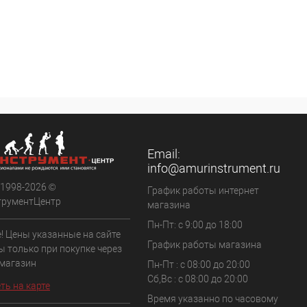
Email:
info@amurinstrument.ru
 1998-2026 ©
График работы интернет
трументЦентр
магазина
Пн-Пт: с 9:00 до 18:00
! Цены указанные на сайте
График работы магазина
ы только при покупке через
 магазин
Пн-Пт : с 08:00 до 20:00
Сб,Вс : с 08:00 до 20:00
ть на карте
Время указанно по часовому