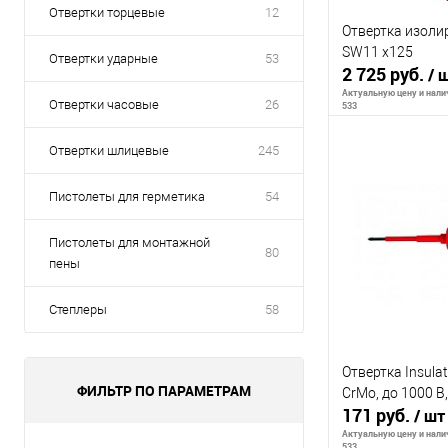
Отвертки торцевые
12
Отвертка изоли
SW11 x125
Отвертки ударные
53
2 725 руб.
/ 
Актуальную цену и налич
Отвертки часовые
26
533
Отвертки шлицевые
245
В 
Пистолеты для герметика
54
К сравнению
Пистолеты для монтажной
80
пены
В избранное
Степлеры
58
Отвертка Insula
ФИЛЬТР ПО ПАРАМЕТРАМ
CrMo, до 1000 В,
171 руб.
/ шт
Актуальную цену и налич
533