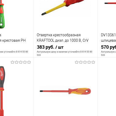
а
Отвертка крестообразная
DV13S61
я крестовая PH
KRAFTOOL диэл. до 1000 В, CrV
шлицева
рта EN 60900/DIN
150мм
383 руб.
SL6,5х1
570 ру
/ шт
ие уточняйте 8 914 55 80
Актуальную цену и наличие уточняйте 8 914 55 80
Актуальную ц
533
533
корзину
В корзину
К сравнению
К сра
В наличии
В избранное
В наличии
В изб