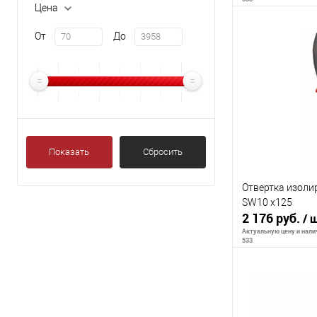
Цена
От
До
В 
К сравнению
В избранное
Показать
Сбросить
Отвертка изоли
SW10 x125
2 176 руб.
/ 
Актуальную цену и налич
533
В 