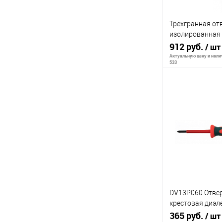
Трехгранная отв
изолированная 
шт) (замена дл
912 руб.
/ шт
Актуальную цену и налич
533
В 
К сравнению
В избранное
DV13P060 Отвер
крестовая диэл
PH0х60 мм
365 руб.
/ шт