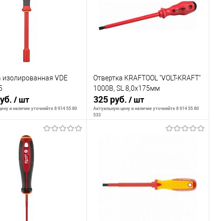
внению
К сравнению
ранное
В наличии
В избранное
В наличии
а изолированная VDE
Отвертка KRAFTOOL "VOLT-KRAFT"
5
1000В, SL 8,0х175мм
руб.
325 руб.
/ шт
/ шт
ену и наличие уточняйте 8 914 55 80
Актуальную цену и наличие уточняйте 8 914 55 80
533
В корзину
В корзину
внению
К сравнению
ранное
В наличии
В избранное
В наличии