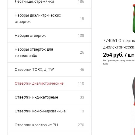
Лестницы, стремянки
186
Наборы диэликтрических
18
отверток
Наборы отверток
108
774051 Отвертк
диэлектрическа
Наборы отверток для
26
1*80 мм станда
254 руб.
/ шт
точных работ
VDE
Актуальную цену и налич
533
Отвертки TORX, U, TW
46
Отвертки диэликтрические
110
В 
Отвертки индикаторные
33
К сравнению
Отвертки комбинированные
13
В избранное
Отвертки крестовые PH
270