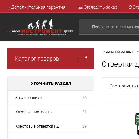
⚡ Дополнительная гарантия
🎫 Отследить заказ
⌚ Ст
•
Главная страница
Каталог товаров
Отвертки 
УТОЧНИТЬ РАЗДЕЛ
Сортировать п
Заклепочники
76
Клеевые пистолеты
31
Крестовые отвертки PZ
29