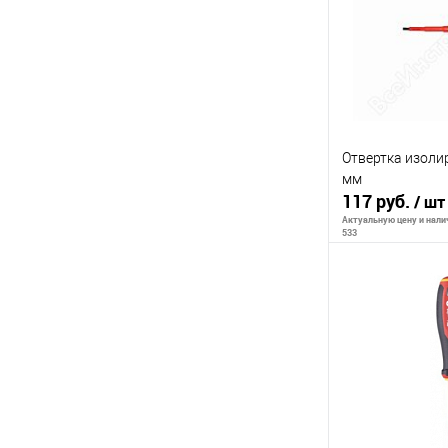
К сравнению
В избранное
Отвертка изоли
мм
117 руб.
/ шт
Актуальную цену и налич
533
В 
К сравнению
В избранное