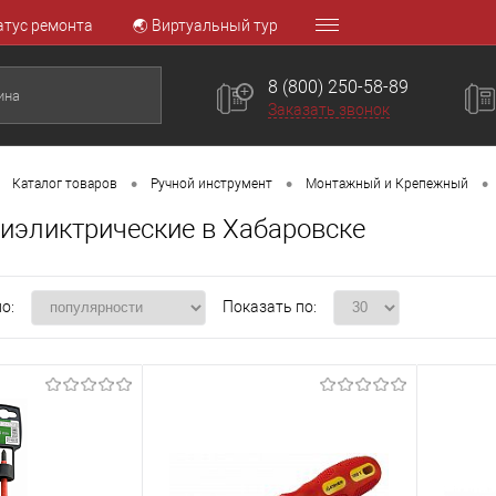
атус ремонта
🌏 Виртуальный тур
8 (800) 250-58-89
Заказать звонок
•
•
•
Каталог товаров
Ручной инструмент
Монтажный и Крепежный
диэликтрические в Хабаровске
о:
Показать по: