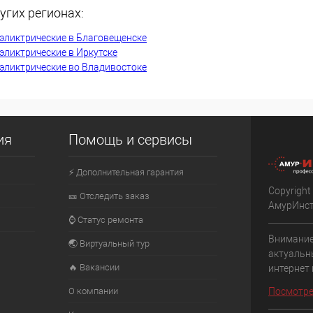
угих регионах:
К сравнению
эликтрические в Благовещенске
В наличии
В избранное
Недоступно
эликтрические в Иркутске
эликтрические во Владивостоке
ия
Помощь и сервисы
⚡ Дополнительная гарантия
Copyright
🎫 Отследить заказ
АмурИнс
⌚ Статус ремонта
Внимание
🌏 Виртуальный тур
актуальн
🔥 Вакансии
интернет
О компании
Посмотре