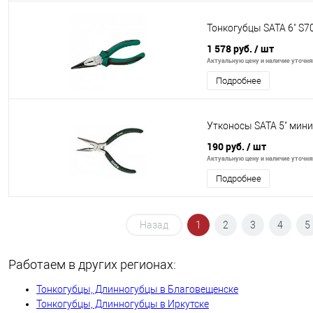
Тонкогубцы SATA 6" S7
1 578 руб.
/ шт
Актуальную цену и наличие уточняй
Подробнее
Утконосы SATA 5" мин
190 руб.
/ шт
Актуальную цену и наличие уточняй
Подробнее
Назад
1
2
3
4
5
Работаем в других регионах:
Тонкогубцы, Длинногубцы в Благовещенске
Тонкогубцы, Длинногубцы в Иркутске