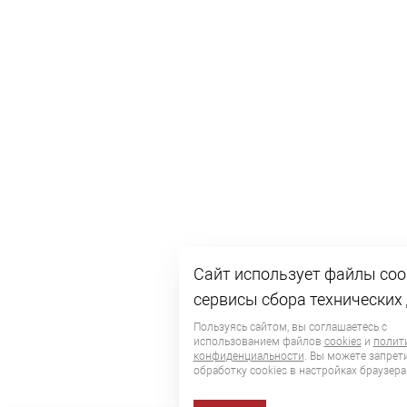
Сайт использует файлы cook
сервисы сбора технических
Пользуясь сайтом, вы соглашаетесь с
использованием файлов
cookies
и
полит
конфиденциальности
. Вы можете запрет
обработку сookies в настройках браузера