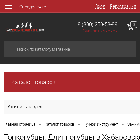
Вход
Регистрация
Определение
8 (800) 250-58-89
0
Заказать звонок
Каталог товаров
Уточнить раздел
•
•
•
Главная страница
Каталог товаров
Ручной инструмент
Зажим
Тонкогубцы, Длинногубцы в Хабаровск