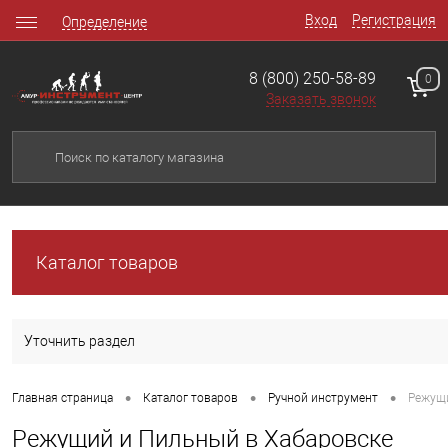
Вход
Регистрация
Определение
8 (800) 250-58-89
0
Заказать звонок
Каталог товаров
Уточнить раздел
•
•
•
Главная страница
Каталог товаров
Ручной инструмент
Режущ
Режущий и Пильный в Хабаровске