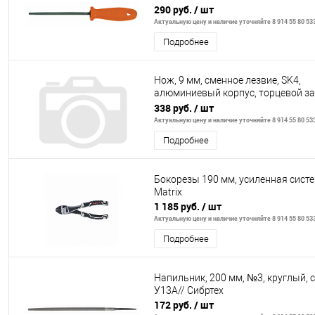
290 руб.
/ шт
Актуальную цену и наличие уточняйте 8 914 55 80 53
Подробнее
Нож, 9 мм, сменное лезвие, SK4,
алюминиевый корпус, торцевой з
Denzel
338 руб.
/ шт
Актуальную цену и наличие уточняйте 8 914 55 80 53
Подробнее
Бокорезы 190 мм, усиленная систе
Matrix
1 185 руб.
/ шт
Актуальную цену и наличие уточняйте 8 914 55 80 53
Подробнее
Напильник, 200 мм, №3, круглый, 
У13А// Сибртех
172 руб.
/ шт