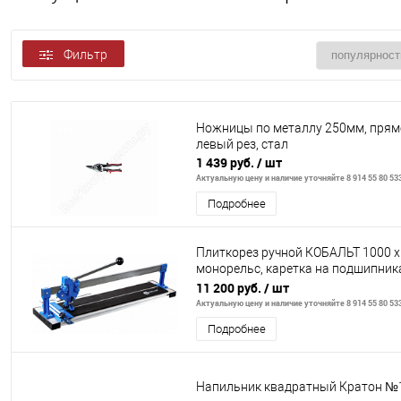
Фильтр
Ножницы по металлу 250мм, прям
левый рез, стал
1 439 руб.
/ шт
Актуальную цену и наличие уточняйте 8 914 55 80 53
Подробнее
Плиткорез ручной КОБАЛЬТ 1000 х
монорельс, каретка на подшипниках
литая алюминиевая
11 200 руб.
/ шт
Актуальную цену и наличие уточняйте 8 914 55 80 53
Подробнее
Напильник квадратный Кратон №