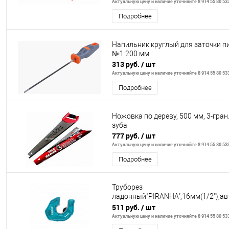
Актуальную цену и наличие уточняйте 8 914 55 80 53
Подробнее
Напильник круглый для заточки п
№1 200 мм
313 руб.
/ шт
Актуальную цену и наличие уточняйте 8 914 55 80 53
Подробнее
Ножовка по дереву, 500 мм, 3-гран
зуба
777 руб.
/ шт
Актуальную цену и наличие уточняйте 8 914 55 80 53
Подробнее
Труборез
ладонный"PIRANHA",16мм(1/2"),авт
зажима трубы,трещет.храп.мех,от
511 руб.
/ шт
1/4"// Gross
Актуальную цену и наличие уточняйте 8 914 55 80 53