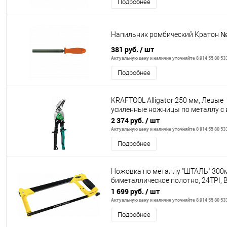
Подробнее
Напильник ромбический Кратон №
381 руб.
/ шт
Актуальную цену и наличие уточняйте 8 914 55 80 53
Подробнее
KRAFTOOL Alligator 250 мм, Левые
усиленные ножницы по металлу с
(2328-OL)
2 374 руб.
/ шт
Актуальную цену и наличие уточняйте 8 914 55 80 53
Подробнее
Ножовка по металлу "ШТАЛЬ" 300
биметаллическое полотно, 24TPI,
BG1846
1 699 руб.
/ шт
Актуальную цену и наличие уточняйте 8 914 55 80 53
Подробнее