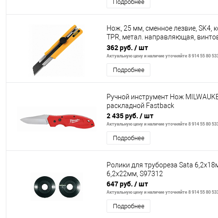
Подробнее
Нож, 25 мм, сменное лезвие, SK4, 
TPR, метал. направляющая, винто
фиксатор// Denzel
362 руб.
/ шт
Актуальную цену и наличие уточняйте 8 914 55 80 53
Подробнее
Ручной инструмент Нож MILWAUK
раскладной Fastback
2 435 руб.
/ шт
Актуальную цену и наличие уточняйте 8 914 55 80 53
Подробнее
Ролики для трубореза Sata 6,2х18
6,2х22мм, S97312
647 руб.
/ шт
Актуальную цену и наличие уточняйте 8 914 55 80 53
Подробнее