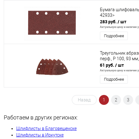
Бумага шлифовальн
42933>
283 руб.
/ шт
Актуальную цену и наличие у
Подробнее
Треугольник абраз
перф., P 100, 93 мм
61 руб.
/ шт
Актуальную цену и наличие у
Подробнее
Назад
1
2
3
Работаем в других регионах:
Шлифлисты в Благовещенске
Шлифлисты в Иркутске