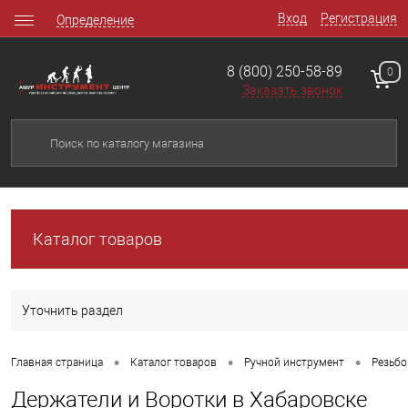
Вход
Регистрация
Определение
8 (800) 250-58-89
0
Заказать звонок
Каталог товаров
Уточнить раздел
•
•
•
Главная страница
Каталог товаров
Ручной инструмент
Резьбо
Держатели и Воротки в Хабаровске