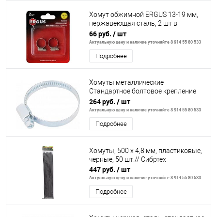
Хомут обжимной ERGUS 13-19 мм,
нержавеющая сталь, 2 шт в
блистере
66 руб.
/ шт
Актуальную цену и наличие уточняйте 8 914 55 80 533
Подробнее
Хомуты металлические
Стандартное болтовое крепление
120-140мм, 25шт/уп,ширина 9мм //
264 руб.
/ шт
ШУРУПЬ
Актуальную цену и наличие уточняйте 8 914 55 80 533
Подробнее
Хомуты, 500 х 4,8 мм, пластиковые,
черные, 50 шт.// Сибртех
447 руб.
/ шт
Актуальную цену и наличие уточняйте 8 914 55 80 533
Подробнее