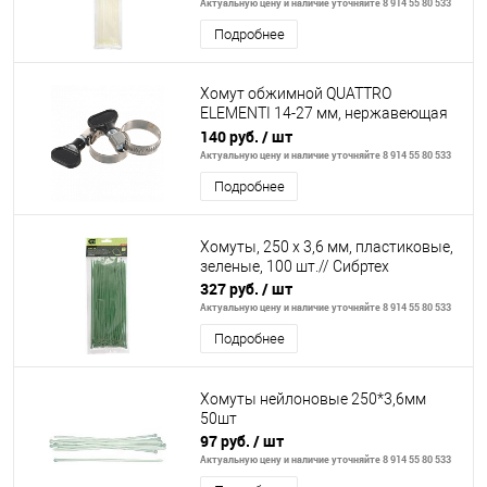
Актуальную цену и наличие уточняйте 8 914 55 80 533
Подробнее
Хомут обжимной QUATTRO
ELEMENTI 14-27 мм, нержавеющая
сталь, с ключом, 2 шт, в блистере
140 руб.
/ шт
Актуальную цену и наличие уточняйте 8 914 55 80 533
Подробнее
Хомуты, 250 х 3,6 мм, пластиковые,
зеленые, 100 шт.// Сибртех
327 руб.
/ шт
Актуальную цену и наличие уточняйте 8 914 55 80 533
Подробнее
Хомуты нейлоновые 250*3,6мм
50шт
97 руб.
/ шт
Актуальную цену и наличие уточняйте 8 914 55 80 533