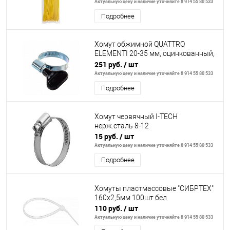
Актуальную цену и наличие уточняйте 8 914 55 80 533
Подробнее
Хомут обжимной QUATTRO
ELEMENTI 20-35 мм, оцинкованный,
с ключом 4 шт в блистере
251 руб.
/ шт
Актуальную цену и наличие уточняйте 8 914 55 80 533
Подробнее
Хомут червячный I-TECH
нерж.сталь 8-12
15 руб.
/ шт
Актуальную цену и наличие уточняйте 8 914 55 80 533
Подробнее
Хомуты пластмассовые "СИБРТЕХ"
160х2,5мм 100шт бел
110 руб.
/ шт
Актуальную цену и наличие уточняйте 8 914 55 80 533