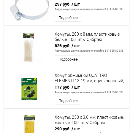
110-130мм, 25шт/уп,ширина 9мм //
257 руб.
/ шт
ШУРУПЬ
Актуальную цену и наличие уточняйте 8 914 55 80 533
Подробнее
Хомуты, 200 х 8 мм, пластиковые,
белые, 100 шт.// Сибртех
626 руб.
/ шт
Актуальную цену и наличие уточняйте 8 914 55 80 533
Подробнее
Хомут обжимной QUATTRO
ELEMENTI 13-19 мм, оцинкованный,
с ключом, 4 шт в блистере
177 руб.
/ шт
Актуальную цену и наличие уточняйте 8 914 55 80 533
Подробнее
Хомуты, 250 х 3,6 мм, пластиковые,
желтые, 100 шт.// Сибртех
290 руб.
/ шт