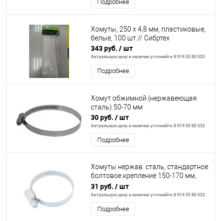
Подробнее
Хомуты, 250 х 4,8 мм, пластиковые,
белые, 100 шт.// Сибртех
343 руб.
/ шт
Актуальную цену и наличие уточняйте 8 914 55 80 533
Подробнее
Хомут обжимной (нержавеющая
сталь) 50-70 мм
30 руб.
/ шт
Актуальную цену и наличие уточняйте 8 914 55 80 533
Подробнее
Хомуты нержав. сталь, стандартное
болтовое крепление 150-170 мм,
ширина 9 мм, 25 шт.// Сибртех
31 руб.
/ шт
Актуальную цену и наличие уточняйте 8 914 55 80 533
Подробнее