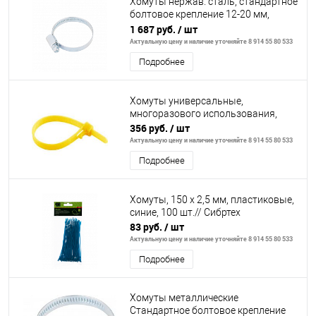
Хомуты нержав. сталь, стандартное
болтовое крепление 12-20 мм,
ширина 9 мм, 100 шт.// Сибртех
1 687 руб.
/ шт
Актуальную цену и наличие уточняйте 8 914 55 80 533
Подробнее
Хомуты универсальные,
многоразового использования,
356 руб.
/ шт
Актуальную цену и наличие уточняйте 8 914 55 80 533
Подробнее
Хомуты, 150 х 2,5 мм, пластиковые,
синие, 100 шт.// Сибртех
83 руб.
/ шт
Актуальную цену и наличие уточняйте 8 914 55 80 533
Подробнее
Хомуты металлические
Стандартное болтовое крепление