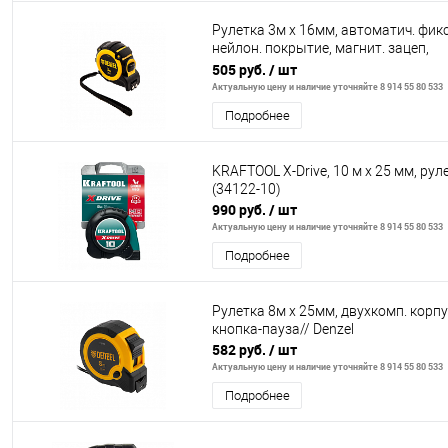
Рулетка 3м х 16мм, автоматич. фикс
нейлон. покрытие, магнит. зацеп,
двухстор. разметка// Denzel
505 руб.
/ шт
Актуальную цену и наличие уточняйте 8 914 55 80 533
Подробнее
KRAFTOOL X-Drive, 10 м х 25 мм, рул
(34122-10)
990 руб.
/ шт
Актуальную цену и наличие уточняйте 8 914 55 80 533
Подробнее
Рулетка 8м х 25мм, двухкомп. корпу
кнопка-пауза// Denzel
582 руб.
/ шт
Актуальную цену и наличие уточняйте 8 914 55 80 533
Подробнее