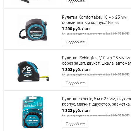
Подробнее
Рулетка Komfortabel, 10 м х 25 мм,
обрезиненный корпус// Gross
1 290 руб.
/ шт
Актуальную цену и наличие уточняйте 8 914 55 80 533
Подробнее
Рулетка "Schlagfest",10 м x 25 мм, ма
обрез зацеп, двухст. шкала, автома
фиксация// Gross
1 303 руб.
/ шт
Актуальную цену и наличие уточняйте 8 914 55 80 533
Подробнее
Рулетка Experte, 5 м x 27 мм, двухк
корпус, магнит, двухстор. разметка,
нейлон// Gross
1 323 руб.
/ шт
Актуальную цену и наличие уточняйте 8 914 55 80 533
Подробнее