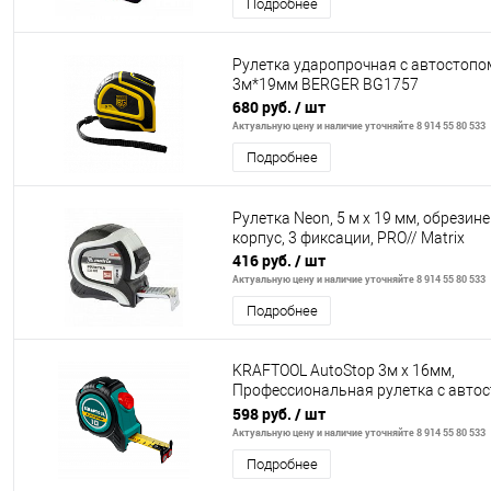
Подробнее
Рулетка ударопрочная с автостопо
3м*19мм BERGER BG1757
680 руб.
/ шт
Актуальную цену и наличие уточняйте 8 914 55 80 533
Подробнее
Рулетка Neon, 5 м x 19 мм, обрезин
корпус, 3 фиксации, PRO// Matrix
416 руб.
/ шт
Актуальную цену и наличие уточняйте 8 914 55 80 533
Подробнее
KRAFTOOL AutoStop 3м х 16мм,
Профессиональная рулетка с авто
(3412-3-16)
598 руб.
/ шт
Актуальную цену и наличие уточняйте 8 914 55 80 533
Подробнее