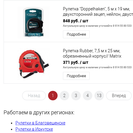
Рулетка "Doppelhaken", 5 м x 19 мм,
двухсторонний зацеп, нейлон, двуст
шкала, автоматич// Gross
848 руб.
/ шт
Актуальную цену и наличие уточняйте 8 914 55 80 533
Подробнее
Рулетка Rubber, 7,5 м х 25 мм,
обрезиненный корпус// Matrix
371 руб.
/ шт
Актуальную цену и наличие уточняйте 8 914 55 80 533
Подробнее
Назад
1
2
3
4
13
Вперед
Работаем в других регионах:
Рулетки в Благовещенске
Рулетки в Иркутске