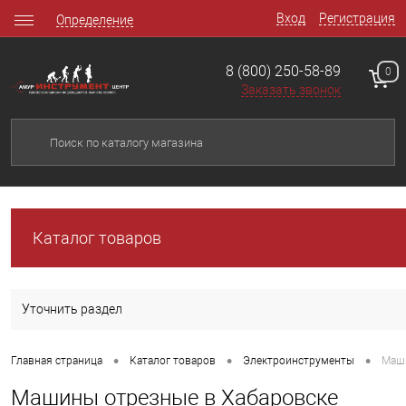
Вход
Регистрация
Определение
8 (800) 250-58-89
0
Заказать звонок
Каталог товаров
Уточнить раздел
•
•
•
Главная страница
Каталог товаров
Электроинструменты
Маш
Машины отрезные в Хабаровске