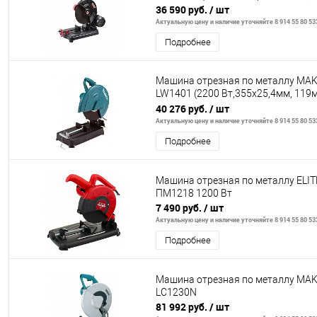
36 590 руб.
/ шт
Актуальную цену и наличие уточняйте 8 914 55 80 53
Подробнее
Машина отрезная по металлу MAK
LW1401 (2200 Вт,355х25,4мм, 119мм
коробка)
40 276 руб.
/ шт
Актуальную цену и наличие уточняйте 8 914 55 80 53
Подробнее
Машина отрезная по металлу ELI
ПМ1218 1200 Вт
7 490 руб.
/ шт
Актуальную цену и наличие уточняйте 8 914 55 80 53
Подробнее
Машина отрезная по металлу MAK
LC1230N
81 992 руб.
/ шт